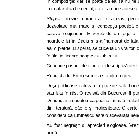
în compoziţie; dar se poate ca ea să nu fie
Luceafărul să fie geniul, care rămâne adesea 
Strigoii
, poezie romantică, în acelaşi ge
dezvoltare mai mare şi concepţia poetică e
câteva neajunsuri. E vorba de un rege al a
hoardele lui în Dacia şi s-a înamorat de fat
ea, o pierde. Disperat, se duce la un vrăjitor, 
întâlni în fiecare noapte cu iubita lui.
Cuprinde pasagii de o putere descriptivă deos
Reputaţia lui Eminescu s-a stabilit cu greu.
Deşi publicase câteva din poeziile sale bune,
sau luat în râs. O revistă din Bucureşti îl p
Densuşianu socotea că poezia lui este maladiv
din literatură, căci e şi molipsitoare. O cart
consideră că Eminescu este o adevărată neno
Au fost negreşit şi aprecieri elogioase. Vr
urmă.