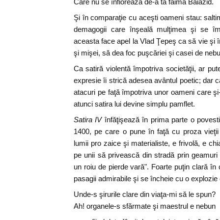
Care nu se înfiorează de-a ta faimă Baiazid.
Şi în comparaţie cu aceşti oameni stau: saltimb
demagogii care înşeală mulţimea şi se îm
aceasta face apel la Vlad Ţepeş ca să vie şi î
şi mişei, să dea foc puşcăriei şi casei de nebu
Ca satiră violentă împotriva societăţii, ar put
expresie îi strică adesea avântul poetic; dar 
atacuri pe faţă împotriva unor oameni care şi-
atunci satira lui devine simplu pamflet.
Satira IV
înfăţişează în prima parte o povest
1400, pe care o pune în faţă cu proza vieţii
lumii pro zaice şi materialiste, e frivolă, e ch
pe unii să privească din stradă prin geamuri 
un roiu de pierde vară". Foarte puţin clară în
pasagii admirabile şi se încheie cu o explozi
Unde-s şirurile clare din viaţa-mi să le spun?
Ah! organele-s sfărmate şi maestrul e nebun