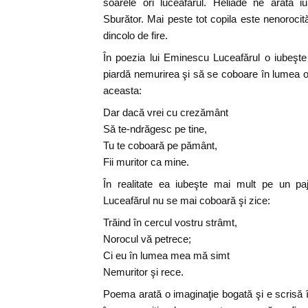
soarele ori luceafărul. Heliade ne arată i
Sburător. Mai peste tot copila este nenorocit
dincolo de fire.
În poezia lui Eminescu Luceafărul o iubeşte
piardă nemurirea şi să se coboare în lumea 
aceasta:
Dar dacă vrei cu crezământ
Să te-ndrăgesc pe tine,
Tu te coboară pe pământ,
Fii muritor ca mine.
În realitate ea iubeşte mai mult pe un paj
Luceafărul nu se mai coboară şi zice:
Trăind în cercul vostru strâmt,
Norocul vă petrece;
Ci eu în lumea mea mă simt
Nemuritor şi rece.
Poema arată o imaginaţie bogată şi e scrisă într