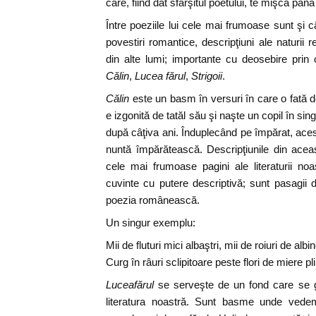
care, fiind dat sfârşitul poetului, te mişcă până 
Între poeziile lui cele mai frumoase sunt şi c
povestiri romantice, descripţiuni ale naturii re
din alte lumi; importante cu deosebire prin ca
Călin
,
Lucea fărul
,
Strigoii
.
Călin
este un basm în versuri în care o fată d
e izgonită de tatăl său şi naşte un copil în sin
după câţiva ani. Înduplecând pe împărat, aces
nuntă împărătească. Descripţiunile din aceas
cele mai frumoase pagini ale literaturii no
cuvinte cu putere descriptivă; sunt pasagii 
poezia românească.
Un singur exemplu:
Mii de fluturi mici albaştri, mii de roiuri de albi
Curg în râuri sclipitoare peste flori de miere pl
Luceafărul
se serveşte de un fond care se g
literatura noastră. Sunt basme unde vede