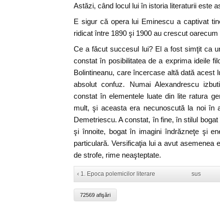
Astăzi, când locul lui în istoria literaturii este 
E sigur că opera lui Eminescu a captivat tin
ridicat între 1890 şi 1900 au crescut oarecum s
Ce a făcut succesul lui? El a fost simţit ca 
constat în posibilitatea de a exprima ideile fil
Bolintineanu, care încercase altă dată acest
absolut confuz. Numai Alexandrescu izbuti
constat în elementele luate din lite ratura 
mult, şi aceasta era necunoscută la noi î
Demetriescu. A constat, în fine, în stilul bogat
şi înnoite, bogat în imagini îndrăzneţe şi e
particulară. Versificaţia lui a avut asemenea 
de strofe, rime neaşteptate.
‹ 1. Epoca polemicilor literare
sus
72569 afişări