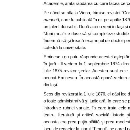
Academie, arată răbdarea cu care făcea cercet
Pe când se afla la Viena, trimise revistei "Con
madonă
, care fu publicată în nr. pe aprilie 18
un talent deosebit. După aceea veni în Iaşi şi
"Juni mea" se duse să-şi completeze studiile l
îndemnă să-şi treacă examenul de doctor pen
catedră la universitate.
Eminescu nu putu răspunde acestei aşteptări
în ţară - îl vedem la 1 septembrie 1874 director
iulie 1875 revizor şcolar. Acestea sunt cele 
ocupat Eminescu. În această epocă vedem că 
din Iaşi.
Scos din revizorat la 1 iulie 1876, el găsi loc d
o foaie administrativă şi judiciară, în care se p
introduse rubrici variate, în care trata cele 
teatru, literatură şi critică socială, istorie
aceasta era prea puţin plătită şi prea mode
locul de redactor la ziarul "Timpul", pe care-l 