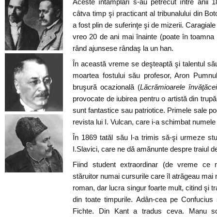
Aceste întâmplări s-au petrecut între anii 1
câtva timp şi practicant al tribunalului din Boto
a fost plin de suferinţe şi de mizerii. Caragia
vreo 20 de ani mai înainte (poate în toamna a
rând ajunsese rândaş la un han.
În această vreme se deşteaptă şi talentul său
moartea fostului său profesor, Aron Pumnul
bruşură ocazională (
Lăcrămioarele învăţăcei
provocate de iubirea pentru o artistă din trupă
sunt fantastice sau patriotice. Primele sale poe
revista lui I. Vulcan, care i-a schimbat numel
În 1869 tatăl său l-a trimis să-şi urmeze stu
I.Slavici, care ne dă amănunte despre traiul d
Fiind student extraordinar (de vreme ce n
stăruitor numai cursurile care îl atrăgeau mai
roman, dar lucra singur foarte mult, citind şi tr
din toate timpurile. Adân-cea pe Confucius
Fichte. Din Kant a tradus ceva. Manu sc