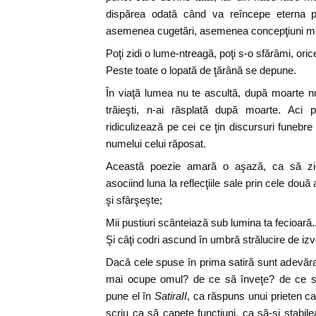
dispărea odată când va reîncepe eterna 
asemenea cugetări, asemenea concepţiuni m
Poţi zidi o lume-ntreagă, poţi s-o sfărâmi, oric
Peste toate o lopată de ţărână se depune.
În viaţă lumea nu te ascultă, după moarte nu
trăieşti, n-ai răsplată după moarte. Aci 
ridiculizează pe cei ce ţin discursuri funebr
numelui celui răposat.
Această poezie amară o aşază, ca să zic
asociind luna la reflecţiile sale prin cele două
şi sfârşeşte;
Mii pustiuri scânteiază sub lumina ta fecioară..
Şi câţi codri ascund în umbră strălucire de iz
Dacă cele spuse în prima satiră sunt adevărat
mai ocupe omul? de ce să înveţe? de ce să
pune el în
SatiraII
, ca răspuns unui prieten ca
scriu ca să capete funcţiuni, ca să-şi stabile