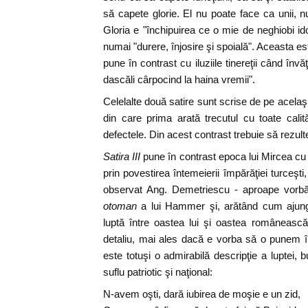
să capete glorie. El nu poate face ca unii, nu
Gloria e "închipuirea ce o mie de neghiobi ido
numai "durere, înjosire şi spoială". Aceasta es
pune în contrast cu iluziile tinereţii când învă
dascăli cârpocind la haina vremii".
Celelalte două satire sunt scrise de pe acelaş
din care prima arată trecutul cu toate calit
defectele. Din acest contrast trebuie să rezulte 
Satira III
pune în contrast epoca lui Mircea cu 
prin povestirea întemeierii împărăţiei turceşti,
observat Ang. Demetriescu - aproape vorb
otoman
a lui Hammer şi, arătând cum ajung 
luptă între oastea lui şi oastea românească
detaliu, mai ales dacă e vorba să o punem în
este totuşi o admirabilă descripţie a luptei, 
suflu patriotic şi naţional:
N-avem oşti, dară iubirea de moşie e un zid,