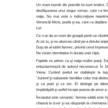
Un mare număr din poeziile lui sunt erotice. 
desfăşurarea unui singur roman, care i-a ferm
viaţa. Nu mai este o indiscreţiune nepotri
Veronicăi Micle, poetă şi ea, care i-a deplâns 
Lui
:
Ce n-ar da un mort din groapă pentr-un răsărit
Ai zis tu, şi eu atuncea când pe-a dorului aripe
Duşi de al iubirii farmec, privind cerul împreun
Ne visam eternitatea în durata unei clipe.
Faptele se petrec ca şi viaţa multor poeţi. E
entuziasmează de autorul necunoscut. În 187
Viena. Curând poetul se stabileşte la Iaş
"Junimii"şi saloanele familiilor celor mai dist
şi ca poet şi ca om. El distinge pe dânsa
împărtăşită şi astfel începe poezia de amor a
Începutul este romantic: femeia iubită este î
chiamă la izvor şi ea răspunde la chemarea lu