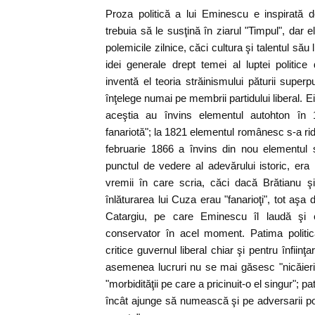
Proza politică a lui Eminescu e inspirată 
trebuia să le susţină în ziarul "Timpul", dar e
polemicile zilnice, căci cultura şi talentul său
idei generale drept temei al luptei politic
inventă el teoria străinismului păturii super
înţelege numai pe membrii partidului liberal. Ei a
aceştia au învins elementul autohton în
fanariotă"; la 1821 elementul românesc s-a ridica
februarie 1866 a învins din nou elementul s
punctul de vedere al adevărului istoric, era n
vremii în care scria, căci dacă Brătianu şi
înlăturarea lui Cuza erau "fanarioţi", tot aşa 
Catargiu, pe care Eminescu îl laudă şi ca
conservator în acel moment. Patima politică
critice guvernul liberal chiar şi pentru înfiinţa
asemenea lucruri nu se mai găsesc "nicăieri
"morbidităţii pe care a pricinuit-o el singur"; pat
încât ajunge să numească şi pe adversarii pol