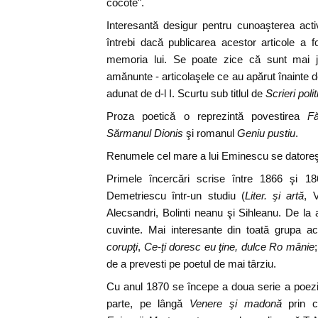
cocote".
Interesantă desigur pentru cunoaşterea activi
întrebi dacă publicarea acestor articole a 
memoria lui. Se poate zice că sunt mai ju
amănunte - articolaşele ce au apărut înainte d
adunat de d-l I. Scurtu sub titlul de
Scrieri polit
Proza poetică o reprezintă povestirea
F
Sărmanul Dionis
şi romanul
Geniu pustiu
.
Renumele cel mare a lui Eminescu se datoreşt
Primele încercări scrise între 1866 şi 
Demetriescu într-un studiu (
Liter. şi artă
, 
Alecsandri, Bolinti neanu şi Sihleanu. De la a
cuvinte. Mai interesante din toată grupa a
corupţi
,
Ce-ţi doresc eu ţine, dulce Ro mânie
de a prevesti pe poetul de mai târziu.
Cu anul 1870 se începe a doua serie a poeziil
parte, pe lângă
Venere şi madonă
prin ca