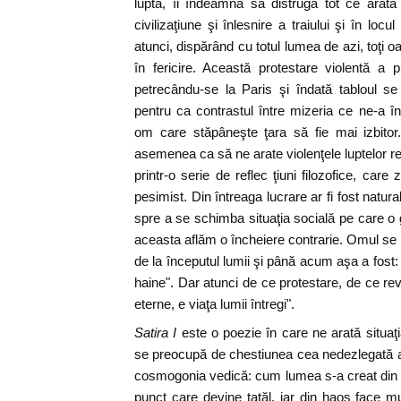
luptă, îi îndeamnă să distrugă tot ce arată
civilizaţiune şi înlesnire a traiului şi în locu
atunci, dispărând cu totul lumea de azi, toţi o
în fericire. Această protestare violentă a p
petrecându-se la Paris şi îndată tabloul 
pentru ca contrastul între mizeria ce ne-a înf
om care stăpâneşte ţara să fie mai izbito
asemenea ca să ne arate violenţele luptelor r
printr-o serie de reflec ţiuni filozofice, car
pesimist. Din întreaga lucrare ar fi fost natu
spre a se schimba situaţia socială pe care o 
aceasta aflăm o încheiere contrarie. Omul se p
de la începutul lumii şi până acum aşa a fost:
haine". Dar atunci de ce protestare, de ce revo
eterne, e viaţa lumii întregi".
Satira I
este o poezie în care ne arată situaţi
se preocupă de chestiunea cea nedezlegată a e
cosmogonia vedică: cum lumea s-a creat din 
punct care devine tatăl, iar din haos face