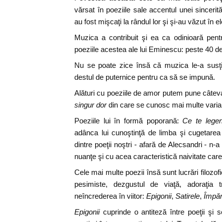
vărsat în poeziile sale accentul unei sincerităţ
au fost mişcaţi la rândul lor şi şi-au văzut în ele
Muzica a contribuit şi ea ca odinioară pent
poeziile acestea ale lui Eminescu: peste 40 de
Nu se poate zice însă că muzica le-a susţin
destul de puternice pentru ca să se impună.
Alături cu poeziile de amor putem pune câteva
singur dor
din care se cunosc mai multe varia
Poeziile lui în formă poporană:
Ce te legen
adânca lui cunoştinţă de limba şi cugetarea
dintre poeţii noştri - afară de Alecsandri - n-a 
nuanţe şi cu acea caracteristică naivitate car
Cele mai multe poezii însă sunt lucrări filozofi
pesimiste, dezgustul de viaţă, adoraţia tre
neîncrederea în viitor:
Epigonii
,
Satirele
,
Împăr
Epigonii
cuprinde o antiteză între poeţii şi sc