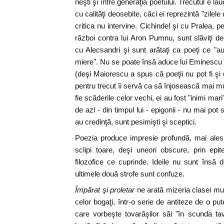
neşti şi între generaţia poetului. Trecutul e lăud
cu calităţi deosebite, căci ei reprezintă "zilele
critica nu intervine. Cichindel şi cu Pralea, 
război contra lui Aron Pumnu, sunt slăviţi d
cu Alecsandri şi sunt arătaţi ca poeţi ce "
miere". Nu se poate însă aduce lui Eminescu o 
(deşi Maiorescu a spus că poeţii nu pot fi şi c
pentru trecut îi servă ca să înjosească mai mu
fie scăderile celor vechi, ei au fost "inimi mari
de azi - din timpul lui - epigonii - nu mai po
au credinţă, sunt pesimişti şi sceptici.
Poezia produce impresie profundă, mai ales 
sclipi toare, deşi uneori obscure, prin epite
filozofice ce cuprinde. Ideile nu sunt însă 
ultimele două strofe sunt confuze.
Împărat şi proletar
ne arată mizeria clasei mun
celor bogaţi, într-o serie de antiteze de o pu
care vorbeşte tovarăşilor săi "în scunda t