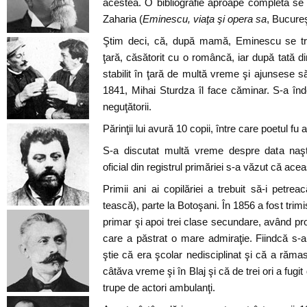
acestea. O bibliografie aproape completă se gă
Zaharia (
Eminescu, viaţa şi opera sa
, Bucureş
Ştim deci, că, după mamă, Eminescu se tră
ţară, căsătorit cu o româncă, iar după tată di
stabilit în ţară de multă vreme şi ajunsese s
1841, Mihai Sturdza îl face căminar. S-a îndel
neguţătorii.
Părinţii lui avură 10 copii, între care poetul fu a
S-a discutat multă vreme despre data naşte
oficial din registrul primăriei s-a văzut că ace
Primii ani ai copilăriei a trebuit să-i petrea
tească), parte la Botoşani. În 1856 a fost trimi
primar şi apoi trei clase secundare, având pr
care a păstrat o mare admiraţie. Fiindcă s-a
ştie că era şcolar nedisciplinat şi că a răma
câtăva vreme şi în Blaj şi că de trei ori a fugi
trupe de actori ambulanţi.