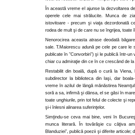
În această vreme el ajunse la dezvoltarea dep
operele cele mai strălucite. Munca de zia
istovitoare - precum şi viaţa dezordonată c
rodea de mult şi de care nu se îngrijea, toate î
Nenorocirea aceasta atrase deodată băgare
sale. T.Maiorescu adună pe cele pe care le 
publicate în "Convorbiri") şi le publică într-un
chiar cu admiraţie din ce în ce crescând de la o
Restabilit din boală, după o cură la Viena
subdirector la biblioteca din Iaşi, dar boala-
vreme în azilul de lângă mănăstirea Neamţulu
soră a sa, infirmă şi dânsa, el se găsi în mar
toate unghiurile, prin tot felul de colecte şi re
şi-i înlesni alinarea suferinţelor.
Simţindu-se ceva mai bine, veni în Bucureşt
munca literară. În tovărăşie cu câţiva am
Blanduziei", publică poezii şi diferite articole;