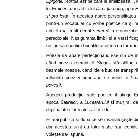
Epigonii
,
Mortua est
pe care le analizează T. 
lui Eminescu în articolul
Direcţia nouă
, apoi
E
şi pro letar
. În acestea apare personalitatea 
printr-un vocabular cu vorbe poetice ca şi n
critică mai mult decât severeă a organizaţiei
paradoxale. Nesiguranţa limbii şi a versi ficaţ
ne fac să socotim bucăţile acestea ca formând
Poezia sa apare perfecţionându-se din ce î
când poezia romantică
Strigoii
stă alături
basmele noastre, când ideile budiste transpir
influenţa poeziei poporane se vede în
Fr
poveşti
.
Apogeul producţiei sale poetice îl atinge 
epoca
Satirelor
, a
Luceafărului
şi mulţimii d
deplinătatea lor toate calităţile lui.
El mai publică şi după ce se însănătoşeşte din
dar acestea sunt cu totul slabe sau copia
voieşte să-l spună.