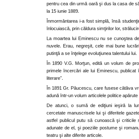
pentru cea din urmă oară şi dus la casa de să
la 15 iunie 1889.
Înmormântarea i-a fost simplă, însă studenţ
înlocuiască, prin căldura simţirilor lor, strălucirea
La moartea lui Eminescu nu se cunoştea dec
nuvele. Erau, negreşit, cele mai bune lucră
putinţă a se înţelege evoluţiunea talentului lui.
În 1890 V.G. Morţun, edită un volum de pro
primele încercări ale lui Eminescu, publicat î
literare".
În 1891 Gr. Păucescu, care fusese câtăva vrem
adună într-un volum articolele politice apărute 
De atunci, o sumă de ediţiuni ieşiră la lu
cercetate manuscrisele lui şi diferitele gaze
astfel publicul putu să cunoască şi criticile 
adunate de el, şi poeziile postume şi roman
teatru şi alte diferite articole.