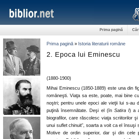
Prima pagină
Căr
Prima pagină
»
Istoria literaturii române
2. Epoca lui Eminescu
(1880-1900)
Mihai Eminescu (1850-1889) este una din figur
româneşti. Viaţa sa este, poate, mai bine cu
noştri; pentru unele epoci ale vieţii lui s-a
puţină însemnătate. Deşi el (în
Satira I
) a 
biografilor, care răscolesc viaţa scriitorilor 
unui suflet chinuit", soarta a voit ca el însuşi
Motive de ordin superior, dar şi din cele p