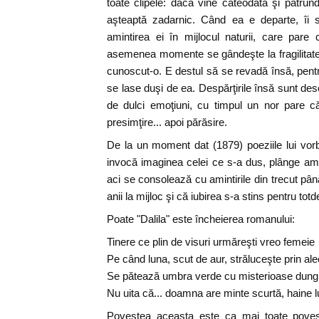
toate clipele: dacă vine câteodată şi pătrund
aşteaptă zadarnic. Când ea e departe, îi s
amintirea ei în mijlocul naturii, care pare 
asemenea momente se gândeşte la fragilitatea 
cunoscut-o. E destul să se revadă însă, pentr
se lase duşi de ea. Despărţirile însă sunt dese
de dulci emoţiuni, cu timpul un nor pare că 
presimţire... apoi părăsire.
De la un moment dat (1879) poeziile lui vor
invocă imaginea celei ce s-a dus, plânge amo
aci se consolează cu amintirile din trecut pâ
anii la mijloc şi că iubirea s-a stins pentru tot
Poate "Dalila" este încheierea romanului:
Tinere ce plin de visuri urmăreşti vreo femeie
Pe când luna, scut de aur, străluceşte prin ale
Se pătează umbra verde cu misterioase dungi
Nu uita că... doamna are minte scurtă, haine l
Povestea aceasta este ca mai toate pove