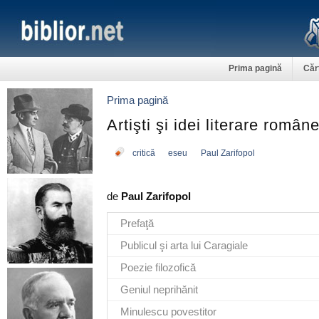
Prima pagină
Căr
Prima pagină
Artişti şi idei literare român
critică
eseu
Paul Zarifopol
de
Paul Zarifopol
Prefaţă
Publicul şi arta lui Caragiale
Poezie filozofică
Geniul neprihănit
Minulescu povestitor