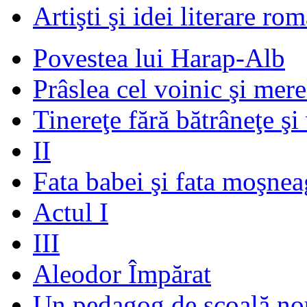
Artişti şi idei literare ro
Povestea lui Harap-Alb
Prâslea cel voinic şi mere
Tinereţe fără bătrâneţe şi
II
Fata babei şi fata moşnea
Actul I
III
Aleodor Împărat
Un pedagog de şcoală no