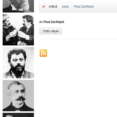
critică
eseu
Paul Zarifopol
de
Paul Zarifopol
71861 afişări