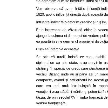
Să cercetăm cum se introduce limba şi spiritu
Vom observa că avem întâi o influenţă indir
1820; apoi o influenţă directă după această da
Influenţa indirectă o datorim grecilor şi ruşilor.
Este interesant de văzut că chiar în veacu
ajunge la culmea ei din punct de vedere politi
ea poartă în sine germenul propriei ei disoluţi
Cum se întâmplă aceasta?
Se ştie că turcii, îndată ce s-au stabilit
diplomatice cu alte state, s-au servit în 
străini şi în special de greci, care rămăsese
vechiul Bizanţ, unde au şi până azi un mare 
compacte, având şi patriarhatul lor. Aceşti gr
care era mai mult întrebuinţată în raport
veneţienii erau stăpânii mărilor şi puternici în 
târziu, de prin secolul XVII, limba franceză d
vorbiră franţuzeşte.