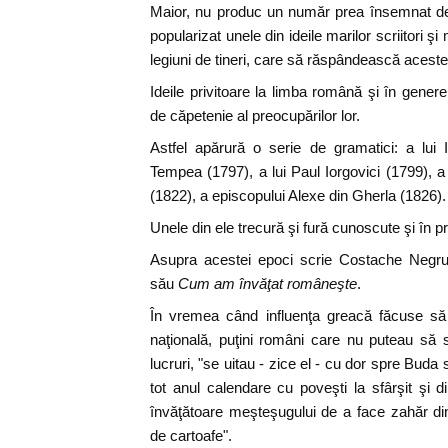
Maior, nu produc un număr prea însemnat de 
popularizat unele din ideile marilor scriitori şi 
legiuni de tineri, care să răspândească aceste 
Ideile privitoare la limba română şi în genere
de căpetenie al preocupărilor lor.
Astfel apărură o serie de gramatici: a lui
Tempea (1797), a lui Paul Iorgovici (1799), a
(1822), a episcopului Alexe din Gherla (1826).
Unele din ele trecură şi fură cunoscute şi în pr
Asupra acestei epoci scrie Costache Negruzz
său
Cum am învăţat româneşte
.
În vremea când influenţa greacă făcuse să
naţională, puţini români care nu puteau să
lucruri, "se uitau - zice el - cu dor spre Bud
tot anul calendare cu poveşti la sfârşit şi
învăţătoare meşteşugului de a face zahăr di
de cartoafe".