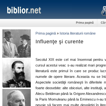
Prima pagină
Căr
Prima pagină
»
Istoria literaturii române
Influenţe şi curente
Secolul XIX este cel mai însemnat pentru vi
cursul acestui veac s-au realizat mari progres
literatură este primul în care se produc lu
numele de opere literare. Aceasta nu se înt
Aspectele societăţii româneşti în diferitel
foarte deosebite: alte obiceiuri, alte instituţii,
Alecu Beldiman până la Grigore Alexandresc
la Paris Momuleanu până la Eminescu n-au tr
nevoie să facem mai multe despărţiri în lite