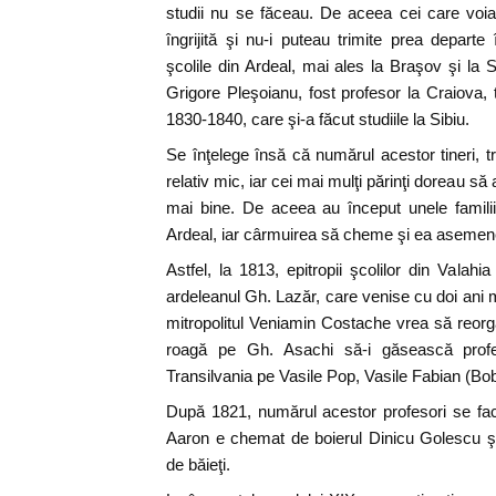
studii nu se făceau. De aceea cei care voiau
îngrijită şi nu-i puteau trimite prea departe î
şcolile din Ardeal, mai ales la Braşov şi la
Grigore Pleşoianu, fost profesor la Craiova, 
1830-1840, care şi-a făcut studiile la Sibiu.
Se înţelege însă că numărul acestor tineri, tri
relativ mic, iar cei mai mulţi părinţi doreau să 
mai bine. De aceea au început unele famili
Ardeal, iar cârmuirea să cheme şi ea asemene
Astfel, la 1813, epitropii şcolilor din Valah
ardeleanul Gh. Lazăr, care venise cu doi ani m
mitropolitul Veniamin Costache vrea să reor
roagă pe Gh. Asachi să-i găsească profe
Transilvania pe Vasile Pop, Vasile Fabian (Bob)
După 1821, numărul acestor profesori se fa
Aaron e chemat de boierul Dinicu Golescu şi
de băieţi.