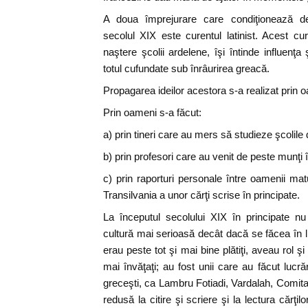
A doua împrejurare care condiţionează dez
secolul XIX este curentul latinist. Acest c
naştere şcolii ardelene, îşi întinde influenţa
totul cufundate sub înrâurirea greacă.
Propagarea ideilor acestora s-a realizat prin oa
Prin oameni s-a făcut:
a) prin tineri care au mers să studieze şcolile
b) prin profesori care au venit de peste munţi î
c) prin raporturi personale între oamenii maturi
Transilvania a unor cărţi scrise în principate.
La începutul secolului XIX în principate n
cultură mai serioasă decât dacă se făcea în l
erau peste tot şi mai bine plătiţi, aveau rol 
mai învăţaţi; au fost unii care au făcut lucrăr
greceşti, ca Lambru Fotiadi, Vardalah, Comit
redusă la citire şi scriere şi la lectura cărţilor