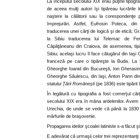
La începutul secolului XIX erau puţine tipografi
de aceea mulţi autori îşi tipăreau lucrările 
naştere la călătorii sau la corespondenţe
împrejurări. Astfel, Eufrosin Poteca, din
traducerea unei cărţi de logică şi de etică; G
la Sibiu traducerea lui
Telemac
de Fen
Căpăţâneanu din Craiova, de asemenea, tipăr
Sibiu; acelaşi lucru îl face călugărul din Ia
franceză pe care o tipăreşte la Buda. La Si
Gheorghe Ioanid din Bucureşti, Ion Gherasi
Gheorghe Săulescu, din Iaşi, Anton Pann din
statului Ţării Româneşti
(pe 1836) este tipărit 
În legătură cu tipografia a fost comerţul cărţ
secolului XIX era în mâna ardelenilor. Avem
Urechia, de unde se vede că până la 1830 c
mărfurile de braşovenie.
Propagarea ideilor şcoalei latiniste s-a făcut şi 
E adevărat că urmaşii celor trei reprezentanţi a