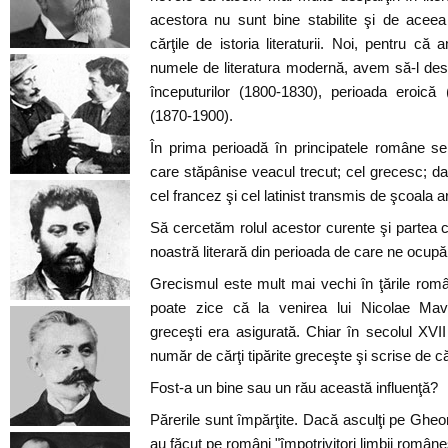
acestora nu sunt bine stabilite şi de aceea
cărţile de istoria literaturii. Noi, pentru că 
numele de literatura modernă, avem să-l desp
începuturilor (1800-1830), perioada eroică 
(1870-1900).
În prima perioadă în principatele române se
care stăpânise veacul trecut; cel grecesc; dar
cel francez şi cel latinist transmis de şcoala 
Să cercetăm rolul acestor curente şi partea c
noastră literară din perioada de care ne ocup
Grecismul este mult mai vechi în ţările rom
poate zice că la venirea lui Nicolae Mavr
greceşti era asigurată. Chiar în secolul XV
număr de cărţi tipărite greceşte şi scrise de c
Fost-a un bine sau un rău această influenţă?
Părerile sunt împărţite. Dacă asculţi pe Gheo
au făcut pe români "împotrivitori limbii româneş