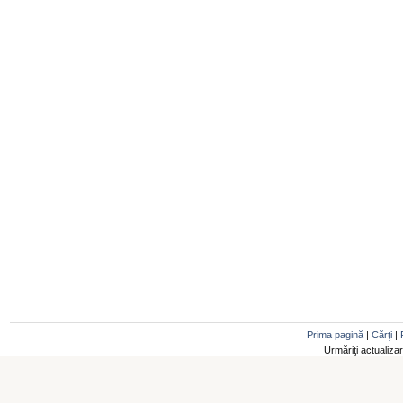
Prima pagină
|
Cărţi
|
Urmăriţi actualiza