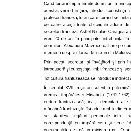
Când turcii încep a trimite domnitori în princip
aceştia, venind în ţară, introduc cunoştinţa li
profesori francezi, lucru care curând se imită 
de către aceşti toate obiceiurile aduse de 
secretari francezi. Astfel Nicolae Caragea ar
vreo 20 de ani în principate, întrebuinţat î
domnitori. Alexandru Mavrocordat are pe com
memoriu despre starea de lucruri din Moldova
Prin aceşti secretari şi învăţători şi prin în
introduseră şi cunoştinţa limbii franceze şi scr
Tot cultură franţuzească se introduce indirect ş
În secolul XVIII ruşii au suferit o puternică
vremea împărătesei Elisabeta (1741-1762).
curtea franţuzească; înalţii demnitari ai s
mănâncă franţuzeşte, îşi aduc mobile din Fran
se stabilesc legături personale între fr
corespondenţă cu împărăteasa şi scrie
Is
documentele ce-i dă un ministru rus... O sum