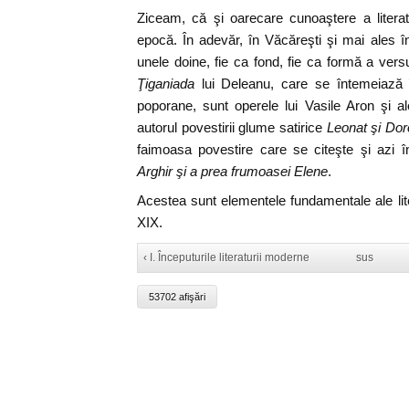
Ziceam, că şi oarecare cunoaştere a litera
epocă. În adevăr, în Văcăreşti şi mai ales 
unele doine, fie ca fond, fie ca formă a versu
Ţiganiada
lui Deleanu, care se întemeiază î
poporane, sunt operele lui Vasile Aron şi al
autorul povestirii glume satirice
Leonat şi Dor
faimoasa povestire care se citeşte şi azi 
Arghir şi a prea frumoasei Elene
.
Acestea sunt elementele fundamentale ale lite
XIX.
‹ I. Începuturile literaturii moderne
sus
53702 afişări