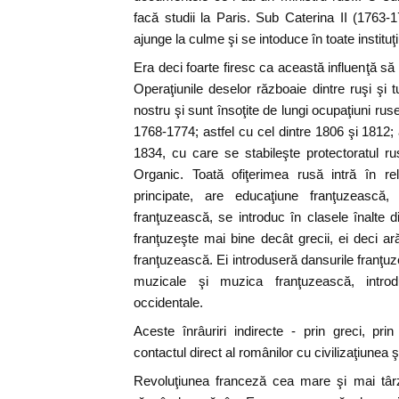
facă studii la Paris. Sub Caterina II (1763-
ajunge la culme şi se intoduce în toate instituţ
Era deci foarte firesc ca această influenţă să
Operaţiunile deselor războaie dintre ruşi şi
nostru şi sunt însoţite de lungi ocupaţiuni ruse
1768-1774; astfel cu cel dintre 1806 şi 1812; 
1834, cu care se stabileşte protectoratul r
Organic. Toată ofiţerimea rusă intră în rela
principate, are educaţiune franţuzească, 
franţuzească, se introduc în clasele înalte d
franţuzeşte mai bine decât grecii, ei deci a
franţuzească. Ei introduseră dansurile franţuz
muzicale şi muzica franţuzească, intro
occidentale.
Aceste înrâuriri indirecte - prin greci, prin
contactul direct al românilor cu civilizaţiunea ş
Revoluţiunea franceză cea mare şi mai târz