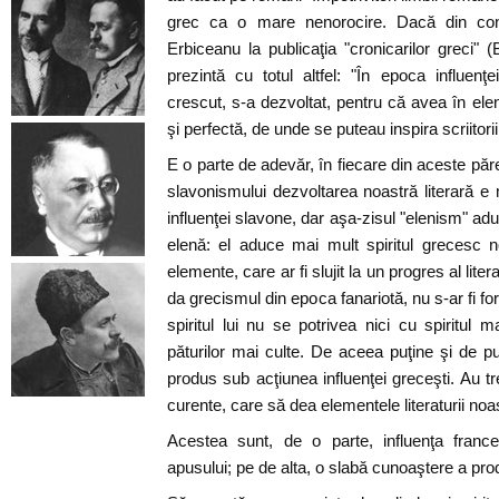
grec ca o mare nenorocire. Dacă din contr
Erbiceanu la publicaţia "cronicarilor greci" 
prezintă cu totul altfel: "În epoca influenţ
crescut, s-a dezvoltat, pentru că avea în ele
şi perfectă, de unde se puteau inspira scriitori
E o parte de adevăr, în fiecare din aceste pă
slavonismului dezvoltarea noastră literară 
influenţei slavone, dar aşa-zisul "elenism" ad
elenă: el aduce mai mult spiritul grecesc n
elemente, care ar fi slujit la un progres al lite
da grecismul din epoca fanariotă, nu s-ar fi for
spiritul lui nu se potrivea nici cu spiritul 
păturilor mai culte. De aceea puţine şi de puţ
produs sub acţiunea influenţei greceşti. Au tre
curente, care să dea elementele literaturii no
Acestea sunt, de o parte, influenţa francez
apusului; pe de alta, o slabă cunoaştere a pro