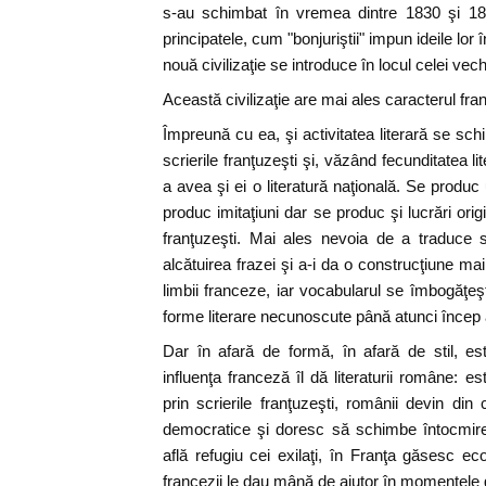
s-au schimbat în vremea dintre 1830 şi 185
principatele, cum "bonjuriştii" impun ideile lor 
nouă civilizaţie se introduce în locul celei vech
Această civilizaţie are mai ales caracterul fra
Împreună cu ea, şi activitatea literară se s
scrierile franţuzeşti şi, văzând fecunditatea li
a avea şi ei o literatură naţională. Se produ
produc imitaţiuni dar se produc şi lucrări origin
franţuzeşti. Mai ales nevoia de a traduce si
alcătuirea frazei şi a-i da o construcţiune mai 
limbii franceze, iar vocabularul se îmbogăţeş
forme literare necunoscute până atunci încep a
Dar în afară de formă, în afară de stil, e
influenţa franceză îl dă literaturii române: es
prin scrierile franţuzeşti, românii devin din
democratice şi doresc să schimbe întocmirea 
află refugiu cei exilaţi, în Franţa găsesc ecou
francezii le dau mână de ajutor în momentele 