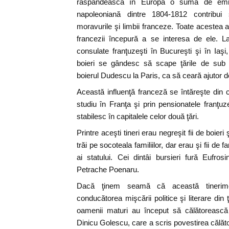
răspândească în Europa o sumă de emigr
napoleoniană dintre 1804-1812 contribui ş
moravurile şi limbii franceze. Toate acestea a
francezii începură a se interesa de ele. L
consulate franţuzeşti în Bucureşti şi în Ia
boieri se gândesc să scape ţările de sub s
boierul Dudescu la Paris, ca să ceară ajutor d
Această influenţă franceză se întăreşte din c
studiu în Franţa şi prin pensionatele franţuz
stabilesc în capitalele celor două ţări.
Printre aceşti tineri erau negreşit fii de boier
trăi pe socoteala familiilor, dar erau şi fii de f
ai statului. Cei dintâi bursieri fură Eufro
Petrache Poenaru.
Dacă ţinem seamă că această tinerime
conducătorea mişcării politice şi literare di
oamenii maturi au început să călătorească 
Dinicu Golescu, care a scris povestirea călăto