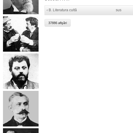
‹ B. Literatura cultă
sus
37886 afişări