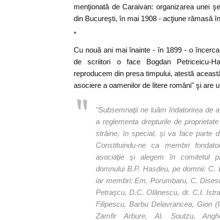
menţionată de Caraivan: organizarea unei şe
din Bucureşti, în mai 1908 - acţiune rămasă în
*
Cu nouă ani mai înainte - în 1899 - o încerca
de scriitori o face Bogdan Petriceicu-H
reproducem din presa timpului, atestă această î
asociere a oamenilor de litere români" şi are 
"Subsemnaţii ne luăm îndatorirea de a
a reglementa drepturile de proprietate 
străine, în special, şi va face parte 
Constituindu-ne ca membri fondator
asociaţie şi alegem în comitetul p
domnului B.P. Hasdeu, pe domnii: C. D
iar membri: Em. Porumbaru, C. Disescu
Petraşcu, D.C. Olănescu, dr. C.I. Istra
Filipescu, Barbu Delavrancea, Gion (
Zamfir Arbure, Al. Soutzu, Angh