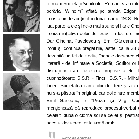
formării Societăţii Scriitorilor Români s-au întru
berăria "Wilhelm" aflată pe strada Edgar 
consfătuiri le-au ţinut în luna martie 1908. 
luat parte la ele şi ne-o mai spune şi Ilarie 
ironiza iniţiativa celor doi bravi, în loc s-
Dar Cincinat Pavelescu şi Emil Gârleanu nu
ironii şi continuă pregătirile, astfel că la 28
devenită un fel de sediu, încheie documentele
literară - de înfiinţare a Societăţii Scriitor
discuţii în care fuseseră propuse altele,
cuprinzătoare: S.S.R. - Tineri; S.S.R. - Mihai
Tineri; Societatea oamenilor de litere şi alte
nu s-a păstrat în original, dar doi dintre membri
Emil Gârleanu, în "Proza" şi Virgil Car
menţionează că reproduce procesul-verbal du
celălalt, după o ciornă scrisă de el şi păstra
acestui document este următorul:
"Proces-verbal