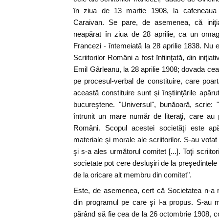
în ziua de 13 martie 1908, la cafeneaua
Caraivan. Se pare, de asemenea, că iniţiat
neapărat în ziua de 28 aprilie, ca un omagi
Francezi - întemeiată la 28 aprilie 1838. Nu e
Scriitorilor Români a fost înfiinţată, din iniţia
Emil Gârleanu, la 28 aprilie 1908; dovada cea 
pe procesul-verbal de constituire, care poar
această constituire sunt şi înştiinţările apăru
bucureştene. "Universul", bunăoară, scrie: "
întrunit un mare număr de literaţi, care au p
Români. Scopul acestei societăţi este apăr
materiale şi morale ale scriitorilor. S-au votat
şi s-a ales următorul comitet [...]. Toţi scriit
societate pot cere desluşiri de la preşedintele 
de la oricare alt membru din comitet".
Este, de asemenea, cert că Societatea n-a r
din programul pe care şi l-a propus. S-au m
părând să fie cea de la 26 octombrie 1908, 