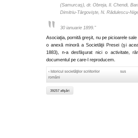
(Samurcaş), dr. Obreja, Il. Chendi, Bar
Dimitriu-Târgovişte, N. Rădulescu-Nig
30 ianuarie 1899."
Asociaţia, pornită greşit, nu pe picioarele sale 
o anexă minoră a Societăţii Presei (şi acea
1883), n-a desfăşurat nici o activitate,
documentul pe care-l reproducem.
‹ Istoricul societăţilor scriitorilor
sus
români
39257 afişări