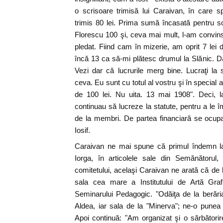
o scrisoare trimisă lui Caraivan, în care 
trimis 80 lei. Prima sumă încasată pentru s
Florescu 100 şi, ceva mai mult, l-am convi
pledat. Fiind cam în mizerie, am oprit 7 lei d
încă 13 ca să-mi plătesc drumul la Slănic. Dar
Vezi dar că lucrurile merg bine. Lucraţi la s
ceva. Eu sunt cu totul al vostru şi în special a
de 100 lei. Nu uita. 13 mai 1908". Deci, l
continuau să lucreze la statute, pentru a le î
de la membri. De partea financiară se ocupa
Iosif.
Caraivan ne mai spune că primul îndemn la u
Iorga, în articolele sale din Semănătorul, î
comitetului, acelaşi Caraivan ne arată că de l
sala cea mare a Institutului de Artă Graf
Seminarului Pedagogic. "Odăiţa de la berăr
Aldea, iar sala de la "Minerva"; ne-o punea la
Apoi continuă: "Am organizat şi o sărbătorire 