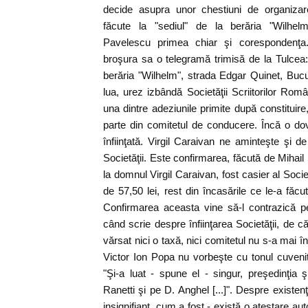
decide asupra unor chestiuni de organizare
făcute la "sediul" de la berăria "Wilhelm
Pavelescu primea chiar şi corespondenţa.
broşura sa o telegramă trimisă de la Tulcea
berăria "Wilhelm", strada Edgar Quinet, Bucur
lua, urez izbândă Societăţii Scriitorilor Ro
una dintre adeziunile primite după constituire
parte din comitetul de conducere. Încă o do
înfiinţată. Virgil Caraivan ne aminteşte şi d
Societăţii. Este confirmarea, făcută de Mihai
la domnul Virgil Caraivan, fost casier al Socie
de 57,50 lei, rest din încasările ce le-a făcut
Confirmarea aceasta vine să-l contrazică p
când scrie despre înfiinţarea Societăţii, de 
vărsat nici o taxă, nici comitetul nu s-a mai înt
Victor Ion Popa nu vorbeşte cu tonul cuveni
"Şi-a luat - spune el - singur, preşedinţia ş
Ranetti şi pe D. Anghel [...]". Despre existenţ
insignifiant, cum a fost - există o atestare au