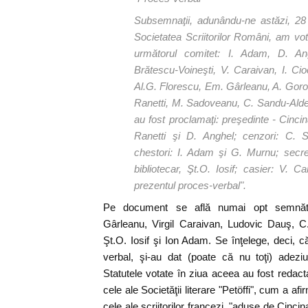
Subsemnaţii, adunându-ne astăzi, 28 
Societatea Scriitorilor Români, am vot
următorul comitet: I. Adam, D. Ang
Brătescu-Voineşti, V. Caraivan, I. Ci
Al.G. Florescu, Em. Gârleanu, A. Goro
Ranetti, M. Sadoveanu, C. Sandu-Aldea
au fost proclamaţi: preşedinte - Cinci
Ranetti şi D. Anghel; cenzori: C.
chestori: I. Adam şi G. Murnu; secre
bibliotecar, Şt.O. Iosif; casier: V.
prezentul proces-verbal".
Pe document se află numai opt semnătur
Gârleanu, Virgil Caraivan, Ludovic Dauş, C
Şt.O. Iosif şi Ion Adam. Se înţelege, deci, că
verbal, şi-au dat (poate că nu toţi) adeziu
Statutele votate în ziua aceea au fost redac
cele ale Societăţii literare "Petöffi", cum a af
cele ale scriitorilor francezi, "aduse de Cincin