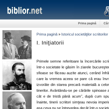
Prima pagină
Căr
Prima pagină
»
Istoricul societăţilor scriitorilo
I. Iniţiatorii
Primele semne referitoare la încercările scri
într-o societate le găsim în ziarele bucureşt
sfioase se făceau auzite atunci, cerând înfrăţir
care la vremea aceea se pare că erau învrăj
izvorâte din starea precară materială a cel
tinerilor. Avântându-se pe cărările spinoase a
cât e de tristă până acum", după cum spu
înainte, tinerii scriitori simţeau nevoia imper
aşa ceva nu se întrevedea decât într-o societa