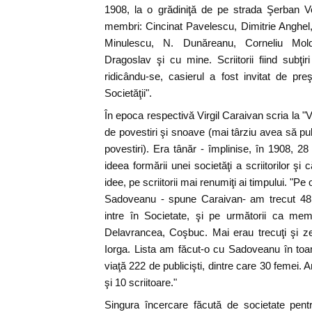
1908, la o grădiniţă de pe strada Şerban Vo
membri: Cincinat Pavelescu, Dimitrie Anghel, 
Minulescu, N. Dunăreanu, Corneliu Mol
Dragoslav şi cu mine. Scriitorii fiind subţir
ridicându-se, casierul a fost invitat de pr
Societăţii".
În epoca respectivă Virgil Caraivan scria la "
de povestiri şi snoave (mai târziu avea să pu
povestiri). Era tânăr - împlinise, în 1908, 2
ideea formării unei societăţi a scriitorilor ş
idee, pe scriitorii mai renumiţi ai timpului. "Pe
Sadoveanu - spune Caraivan- am trecut 48 d
intre în Societate, şi pe următorii ca membr
Delavrancea, Coşbuc. Mai erau trecuţi şi zec
Iorga. Lista am făcut-o cu Sadoveanu în toa
viaţă 222 de publicişti, dintre care 30 femei. A
şi 10 scriitoare."
Singura încercare făcută de societate pentr