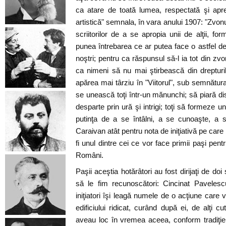
ca atare de toată lumea, respectată şi aprec
artistică" semnala, în vara anului 1907: "Zvonul
scriitorilor de a se apropia unii de alţii, for
punea întrebarea ce ar putea face o astfel de 
noştri; pentru ca răspunsul să-l ia tot din zvo
ca nimeni să nu mai ştirbească din drepturile
apărea mai târziu în "Viitorul", sub semnătura l
se unească toţi într-un mănunchi; să piară dis
desparte prin ură şi intrigi; toţi să formeze u
putinţa de a se întâlni, a se cunoaşte, a se 
Caraivan atât pentru nota de iniţiativă pe care 
fi unul dintre cei ce vor face primii paşi pentru
Români.
Paşii aceştia hotărâtori au fost dirijaţi de doi 
să le fim recunoscători: Cincinat Pavelesc
iniţiatori îşi leagă numele de o acţiune care 
edificiului ridicat, curând după ei, de alţi cute
aveau loc în vremea aceea, conform tradiţiei, î