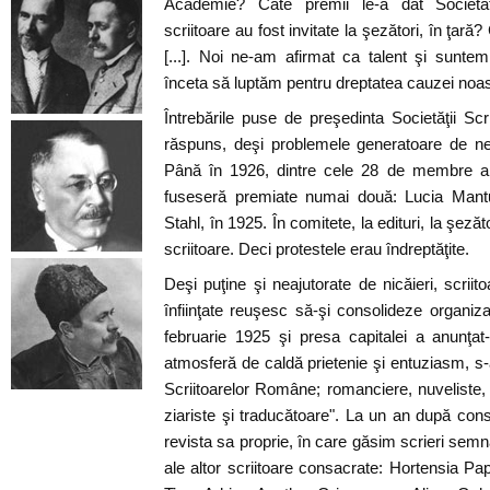
Academie? Câte premii le-a dat Societat
scriitoare au fost invitate la şezători, în ţar
[...]. Noi ne-am afirmat ca talent şi suntem
înceta să luptăm pentru dreptatea cauzei noast
Întrebările puse de preşedinta Societăţii Scr
răspuns, deşi problemele generatoare de ne
Până în 1926, dintre cele 28 de membre ale 
fuseseră premiate numai două: Lucia Mantu
Stahl, în 1925. În comitete, la edituri, la şez
scriitoare. Deci protestele erau îndreptăţite.
Deşi puţine şi neajutorate de nicăieri, scrii
înfiinţate reuşesc să-şi consolideze organiza
februarie 1925 şi presa capitalei a anunţat-o
atmosferă de caldă prietenie şi entuziasm, s-
Scriitoarelor Române; romanciere, nuveliste, 
ziariste şi traducătoare". La un an după const
revista sa proprie, în care găsim scrieri sem
ale altor scriitoare consacrate: Hortensia Pa