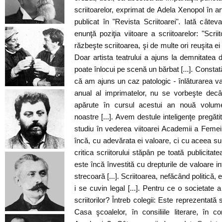
scriitoarelor, exprimat de Adela Xenopol în art
publicat în "Revista Scriitoarei". Iată câtev
enunţă poziţia viitoare a scriitoarelor: "Scrii
răzbeşte scriitoarea, şi de multe ori reuşita ei e 
Doar artista teatrului a ajuns la demnitatea 
poate înlocui pe scenă un bărbat [...]. Constat
că am ajuns un caz patologic - înlăturarea val
anual al imprimatelor, nu se vorbeşte decât
apărute în cursul acestui an nouă volume 
noastre [...]. Avem destule inteligenţe pregăti
studiu în vederea viitoarei Academii a Femeilo
încă, cu adevărata ei valoare, ci cu aceea su
critica scriitorului stăpân pe toată publicitatea
este încă învestită cu drepturile de valoare i
strecoară [...]. Scriitoarea, nefăcând politică, 
i se cuvin legal [...]. Pentru ce o societate 
scriitorilor? Întreb colegii: Este reprezentată s
Casa şcoalelor, în consiliile literare, în c