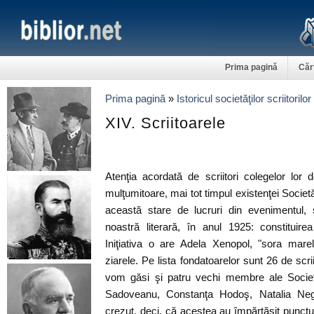
Prima pagină
Căr
Prima pagină
»
Istoricul societăţilor scriitorilo
XIV. Scriitoarele
Atenţia acordată de scriitori colegelor lor
mulţumitoare, mai tot timpul existenţei Societă
această stare de lucruri din evenimentul, 
noastră literară, în anul 1925: constituirea
Iniţiativa o are Adela Xenopol, "sora mar
ziarele. Pe lista fondatoarelor sunt 26 de scrii
vom găsi şi patru vechi membre ale Societăţ
Sadoveanu, Constanţa Hodoş, Natalia Neg
crezut, deci, că acestea au împărtăşit punctul