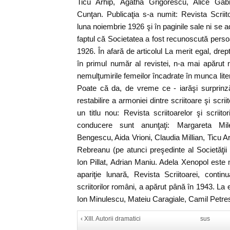
Ticu Arhip, Agatha Grigorescu, Alice Gab
Cunţan. Publicaţia s-a numit: Revista Scrii
luna noiembrie 1926 şi în paginile sale ni se ad
faptul că Societatea a fost recunoscută perso
1926. În afară de articolul La merit egal, dr
în primul număr al revistei, n-a mai apărut 
nemulţumirile femeilor încadrate în munca litera
Poate că da, de vreme ce - iarăşi surprinz
restabilire a armoniei dintre scriitoare şi scrii
un titlu nou: Revista scriitoarelor şi scriito
conducere sunt anunţaţi: Margareta Mile
Bengescu, Aida Vrioni, Claudia Millian, Ticu A
Rebreanu (pe atunci preşedinte al Societăţii 
Ion Pillat, Adrian Maniu. Adela Xenopol este
apariţie lunară, Revista Scriitoarei, contin
scriitorilor români, a apărut până în 1943. La
Ion Minulescu, Mateiu Caragiale, Camil Petre
‹ XIII. Autorii dramatici
sus