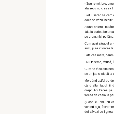
- Spune-mi, bre, omule
ăla secu nu crez să fi 
Bietul sărac se cam 
daca se văzu încolţit
Atunci boierul, mirând
fata la curtea boierea
pe drum, nici pe lân
Cum auzi săracul unel
auzi, şi se întoarse la 
Fata cea mare, când a
- Nu te teme, tătucă, 
Cum se făcu dimineaţă
pe un ţap şi plecă la
Mergând astfel pe dru
când altul, ţapul fii
drept. Aci trecea pe
trecea de cealaltă pa
Şi aşa, cu chiu cu va
venind aşa, încremeni
doi zăvozi ce-i ţinea