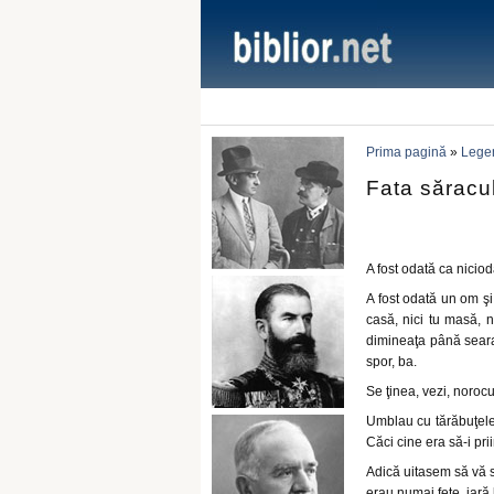
Prima pagină
»
Lege
Fata săracul
A fost odată ca niciod
A fost odată un om şi
casă, nici tu masă, 
dimineaţa până seara 
spor, ba.
Se ţinea, vezi, noroc
Umblau cu tărăbuţele 
Căci cine era să-i pri
Adică uitasem să vă s
erau numai fete, iară 