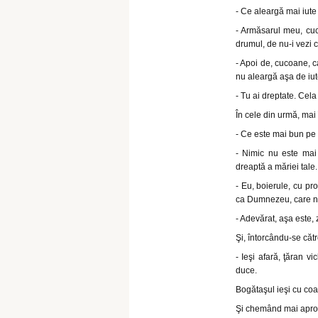
- Ce aleargă mai iut
- Armăsarul meu, cuc
drumul, de nu-i vezi c
- Apoi de, cucoane, 
nu aleargă aşa de iut
- Tu ai dreptate. Cela
În cele din urmă, mai
- Ce este mai bun pe
- Nimic nu este mai
dreaptă a măriei tale.
- Eu, boierule, cu p
ca Dumnezeu, care ne 
- Adevărat, aşa este, 
Şi, întorcându-se căt
- Ieşi afară, ţăran vi
duce.
Bogătaşul ieşi cu coa
Şi chemând mai aproap