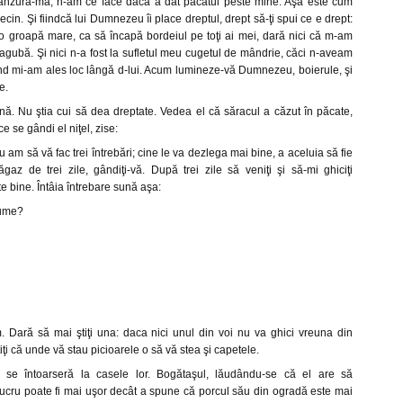
ânzură-mă, n-am ce face daca a dat păcatul peste mine. Aşa este cum
cin. Şi fiindcă lui Dumnezeu îi place dreptul, drept să-ţi spui ce e drept:
o groapă mare, ca să încapă bordeiul pe toţi ai mei, dară nici că m-am
agubă. Şi nici n-a fost la sufletul meu cugetul de mândrie, căci n-aveam
d mi-am ales loc lângă d-lui. Acum lumineze-vă Dumnezeu, boierule, şi
e.
nă. Nu ştia cui să dea dreptate. Vedea el că săracul a căzut în păcate,
e se gândi el niţel, zise:
 am să vă fac trei întrebări; cine le va dezlega mai bine, a aceluia să fie
gaz de trei zile, gândiţi-vă. După trei zile să veniţi şi să-mi ghiciţi
nte bine. Întâia întrebare sună aşa:
lume?
. Dară să mai ştiţi una: daca nici unul din voi nu va ghici vreuna din
tiţi că unde vă stau picioarele o să vă stea şi capetele.
i se întoarseră la casele lor. Bogătaşul, lăudându-se că el are să
lucru poate fi mai uşor decât a spune că porcul său din ogradă este mai