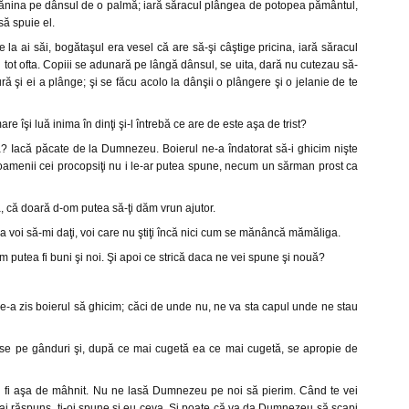
lănina pe dânsul de o palmă; iară săracul plângea de potopea pământul,
ă spuie el.
 la ai săi, bogătaşul era vesel că are să-şi câştige pricina, iară săracul
 tot ofta. Copiii se adunară pe lângă dânsul, se uita, dară nu cutezau să-
ră şi ei a plânge; şi se făcu acolo la dânşii o plângere şi o jelanie de te
e îşi luă inima în dinţi şi-l întrebă ce are de este aşa de trist?
? Iacă păcate de la Dumnezeu. Boierul ne-a îndatorat să-i ghicim nişte
i oamenii cei procopsiţi nu i le-ar putea spune, necum un sărman prost ca
, că doară d-om putea să-ţi dăm vrun ajutor.
ea voi să-mi daţi, voi care nu ştiţi încă nici cum se mănâncă mămăliga.
 am putea fi buni şi noi. Şi apoi ce strică daca ne vei spune şi nouă?
 ne-a zis boierul să ghicim; căci de unde nu, ne va sta capul unde ne stau
se pe gânduri şi, după ce mai cugetă ea ce mai cugetă, se apropie de
mai fi aşa de mâhnit. Nu ne lasă Dumnezeu pe noi să pierim. Când te vei
dai răspuns, ţi-oi spune şi eu ceva. Şi poate că va da Dumnezeu să scapi