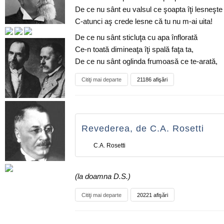
De ce nu sânt eu valsul ce şoapta îţi lesneşte
C-atunci aş crede lesne că tu nu m-ai uita!
De ce nu sânt sticluţa cu apa înflorată
Ce-n toată dimineaţa îţi spală faţa ta,
De ce nu sânt oglinda frumoasă ce te-arată,
Citiţi mai departe
21186 afişări
Revederea, de C.A. Rosetti
C.A. Rosetti
(la doamna D.S.)
Citiţi mai departe
20221 afişări