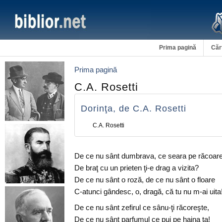
Prima pagină
Căr
Prima pagină
C.A. Rosetti
Dorinţa, de C.A. Rosetti
C.A. Rosetti
De ce nu sânt dumbrava, ce seara pe răcoar
De braţ cu un prieten ţi-e drag a vizita?
De ce nu sânt o roză, de ce nu sânt o floare
C-atunci gândesc, o, dragă, că tu nu m-ai uita
De ce nu sânt zefirul ce sânu-ţi răcoreşte,
De ce nu sânt parfumul ce pui pe haina ta!