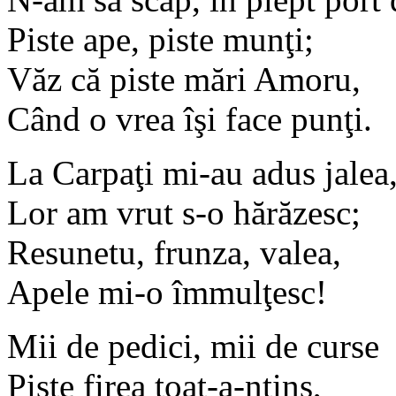
Piste ape, piste munţi;
Văz că piste mări Amoru,
Când o vrea îşi face punţi.
La Carpaţi mi-au adus jalea
Lor am vrut s-o hărăzesc;
Resunetu, frunza, valea,
Apele mi-o îmmulţesc!
Mii de pedici, mii de curse
Piste firea toat-a-ntins,