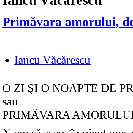
Iancu Văcărescu
Primăvara amorului, d
Iancu Văcărescu
O ZI ŞI O NOAPTE DE 
sau
PRIMĂVARA AMORULU
N-am să scap, în piept port