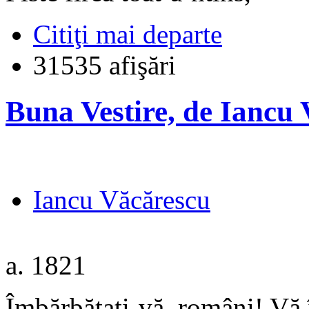
Citiţi mai departe
31535 afişări
Buna Vestire, de Iancu
Iancu Văcărescu
a. 1821
Îmbărbătaţi-vă, români! Vă î