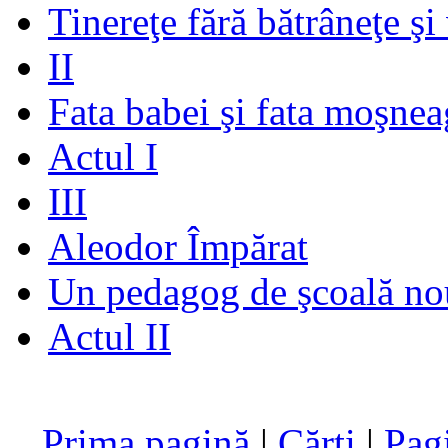
Tinereţe fără bătrâneţe şi
II
Fata babei şi fata moşnea
Actul I
III
Aleodor Împărat
Un pedagog de şcoală no
Actul II
Prima pagină
|
Cărţi
|
Pag