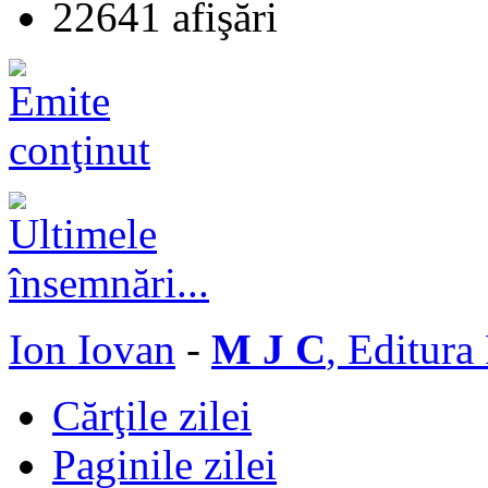
22641 afişări
Ion Iovan
-
M J C
, Editura
Cărţile zilei
Paginile zilei