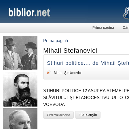
Prima pagină
Căr
Prima pagină
Mihail Ştefanovici
Stihuri politice..., de Mihail Şte
Mihail Ştefanovici
STIHURI POLITICE 12 ASUPRA STEMEI P
SLĂVITULUI ŞI BLAGOCESTIVULUI IO 
VOEVODA
Citiţi mai departe
19314 afişări