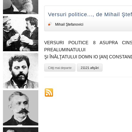
Versuri politice..., de Mihail Şte
Mihail Ştefanovici
VERSURI POLITICE 8 ASUPRA CIN
PREALUMINATULUI
ŞI ÎNĂLŢATULUI DOMN IO [AN] CONSTA
Citiţi mai departe
21121 afişări