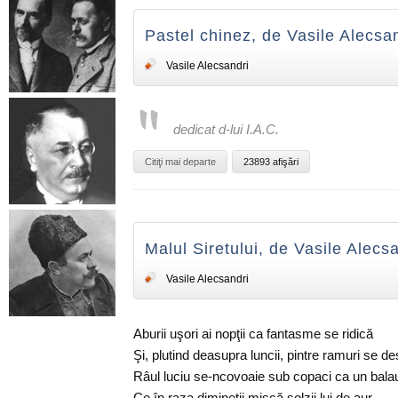
Pastel chinez, de Vasile Alecsa
Vasile Alecsandri
dedicat d-lui I.A.C.
Citiţi mai departe
23893 afişări
Malul Siretului, de Vasile Alecs
Vasile Alecsandri
Aburii uşori ai nopţii ca fantasme se ridică
Şi, plutind deasupra luncii, pintre ramuri se de
Râul luciu se-ncovoaie sub copaci ca un bala
Ce în raza dimineţii mişcă solzii lui de aur.