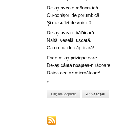
De-aş avea o mândrulică
Cu-ochişori de porumbică
Şi cu suflet de voinică!
De-aş avea o bălăioară
Naltă, veselă, uşoară,
Ca un pui de căprioară!
Face-m-aş privighetoare
De-aş cânta noaptea-n răcoare
Doina cea dismierdătoare!
*
Citiţi mai departe
26553 afişări