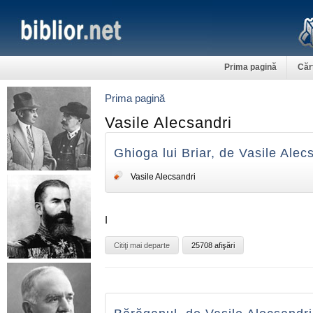
Prima pagină
Căr
Prima pagină
Vasile Alecsandri
Ghioga lui Briar, de Vasile Alec
Vasile Alecsandri
I
Citiţi mai departe
25708 afişări