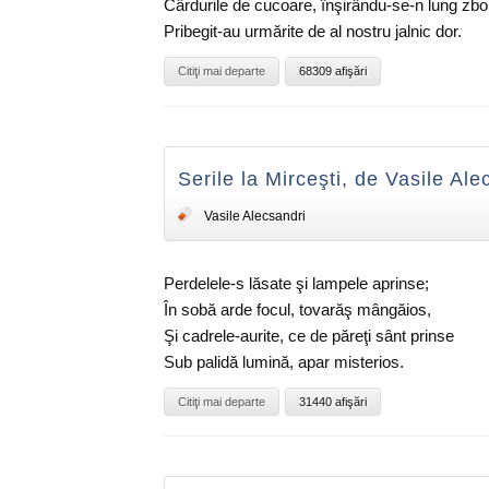
Cârdurile de cucoare, înşirându-se-n lung zbo
Pribegit-au urmărite de al nostru jalnic dor.
Citiţi mai departe
68309 afişări
Serile la Mirceşti, de Vasile Ale
Vasile Alecsandri
Perdelele-s lăsate şi lampele aprinse;
În sobă arde focul, tovarăş mângăios,
Şi cadrele-aurite, ce de păreţi sânt prinse
Sub palidă lumină, apar misterios.
Citiţi mai departe
31440 afişări