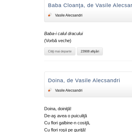
Baba Cloanţa, de Vasile Alecsa
Vasile Alecsandri
Baba-i calul dracului
(Vorbă veche)
Citiţi mai departe
23908 afişări
Doina, de Vasile Alecsandri
Vasile Alecsandri
Doina, doiniţă!
De-aş avea o puiculiţă
Cu flori galbine-n cosiţă,
Cu flori roşii pe guriţă!