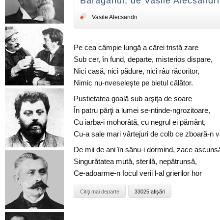
Bărăganul, de Vasile Alecsandri
Vasile Alecsandri
Pe cea câmpie lungă a cărei tristă zare
Sub cer, în fund, departe, misterios dispare,
Nici casă, nici pădure, nici râu răcoritor,
Nimic nu-nveseleşte pe bietul călător.
Pustietatea goală sub arşiţa de soare
În patru părţi a lumei se-ntinde-ngrozitoare,
Cu iarba-i mohorâtă, cu negrul ei pământ,
Cu-a sale mari vârtejuri de colb ce zboară-n v
De mii de ani în sânu-i dormind, zace ascuns
Singurătatea mută, sterilă, nepătrunsă,
Ce-adoarme-n focul verii l-al grierilor hor
Citiţi mai departe
33025 afişări