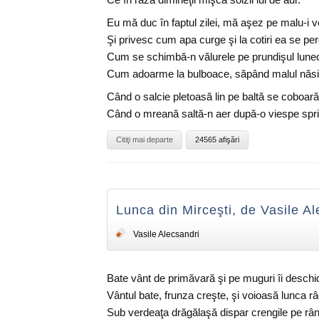
Eu mă duc în faptul zilei, mă aşez pe malu-i 
Şi privesc cum apa curge şi la cotiri ea se per
Cum se schimbă-n vălurele pe prundişul lune
Cum adoarme la bulboace, săpând malul năsi
Când o salcie pletoasă lin pe baltă se coboară
Când o mreană saltă-n aer după-o viespe spri
Citiţi mai departe
24565 afişări
Lunca din Mirceşti, de Vasile Al
Vasile Alecsandri
Bate vânt de primăvară şi pe muguri îi deschi
Vântul bate, frunza creşte, şi voioasă lunca râ
Sub verdeaţa drăgălaşă dispar crengile pe rân