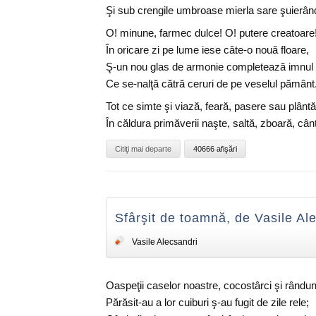
Şi sub crengile umbroase mierla sare şuierân
O! minune, farmec dulce! O! putere creatoare
În oricare zi pe lume iese câte-o nouă floare,
Ş-un nou glas de armonie completează imnul 
Ce se-nalţă cătră ceruri de pe veselul pământ
Tot ce simte şi viază, feară, pasere sau plântă
În căldura primăverii naşte, saltă, zboară, cân
Citiţi mai departe
40666 afişări
Sfârşit de toamnă, de Vasile Al
Vasile Alecsandri
Oaspeţii caselor noastre, cocostârci şi rândun
Părăsit-au a lor cuiburi ş-au fugit de zile rele;