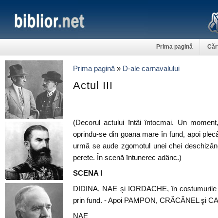
Prima pagină
Căr
Prima pagină
»
D-ale carnavalului
Actul III
(Decorul actului întâi întocmai. Un moment
oprindu-se din goana mare în fund, apoi ple
urmă se aude zgomotul unei chei deschizân
perete. În scenă întunerec adânc.)
SCENA I
DIDINA, NAE şi IORDACHE, în costumurile de
prin fund. - Apoi PAMPON, CRĂCĂNEL şi C
NAE