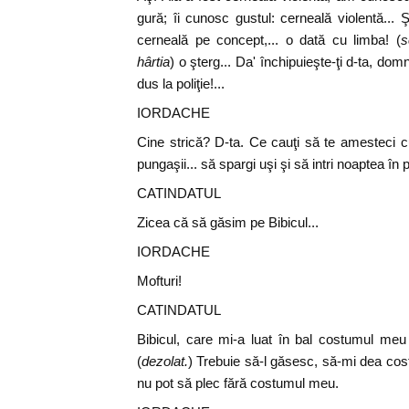
gură; îi cunosc gustul: cerneală violentă... Ş
cerneală pe concept,... o dată cu limba! (
s
hârtia
) o şterg... Da' închipuieşte-ţi d-ta, do
dus la poliţie!...
IORDACHE
Cine strică? D-ta. Ce cauţi să te amesteci c
pungaşii... să spargi uşi şi să intri noaptea în 
CATINDATUL
Zicea că să găsim pe Bibicul...
IORDACHE
Mofturi!
CATINDATUL
Bibicul, care mi-a luat în bal costumul meu 
(
dezolat.
) Trebuie să-l găsesc, să-mi dea cos
nu pot să plec fără costumul meu.