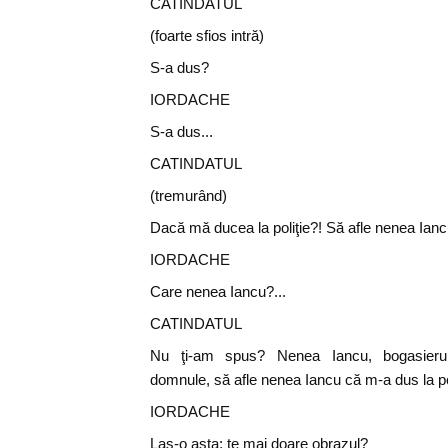
CATINDATUL
(foarte sfios intră)
S-a dus?
IORDACHE
S-a dus...
CATINDATUL
(tremurând)
Dacă mă ducea la poliţie?! Să afle nenea Iancu
IORDACHE
Care nenea Iancu?...
CATINDATUL
Nu ţi-am spus? Nenea Iancu, bogasierul, d
domnule, să afle nenea Iancu că m-a dus la poli
IORDACHE
Las-o asta; te mai doare obrazul?