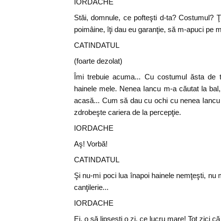
IORDACHE
Stăi, domnule, ce pofteşti d-ta? Costumul? Ţi
poimâine, îţi dau eu garanţie, să m-apuci pe m
CATINDATUL
(foarte dezolat)
Îmi trebuie acuma... Cu costumul ăsta de 
hainele mele. Nenea Iancu m-a căutat la bal
acasă... Cum să dau cu ochi cu nenea Iancu aş
zdrobeşte cariera de la percepţie.
IORDACHE
Aş! Vorbă!
CATINDATUL
Şi nu-mi poci lua înapoi hainele nemţeşti, nu
canţilerie...
IORDACHE
Ei, o să lipseşti o zi, ce lucru mare! Tot zici că