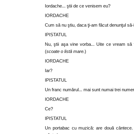
Iordache... ştii de ce venisem eu?
IORDACHE
Cum să nu ştiu, daca ţi-am făcut denunţul să-i i
IPISTATUL
Nu, ştii aşa vine vorba... Uite ce vream să t
(
scoate o listă mare.
)
IORDACHE
Iar?
IPISTATUL
Un franc numărul... mai sunt numai trei numere
IORDACHE
Ce?
IPISTATUL
Un portabac cu muzică: are două cântece.