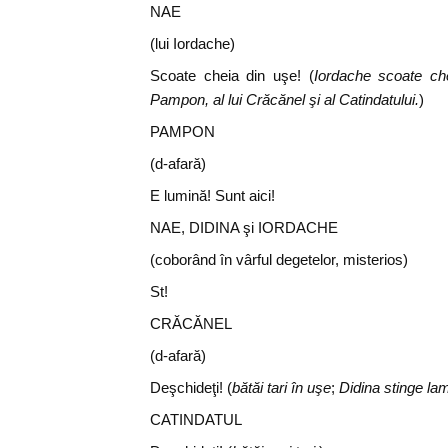
NAE
(lui Iordache)
Scoate cheia din uşe! (
Iordache scoate che
Pampon, al lui Crăcănel şi al Catindatului.
)
PAMPON
(d-afară)
E lumină! Sunt aici!
NAE, DIDINA şi IORDACHE
(coborând în vârful degetelor, misterios)
St!
CRĂCĂNEL
(d-afară)
Deşchideţi! (
bătăi tari în uşe
;
Didina stinge la
CATINDATUL