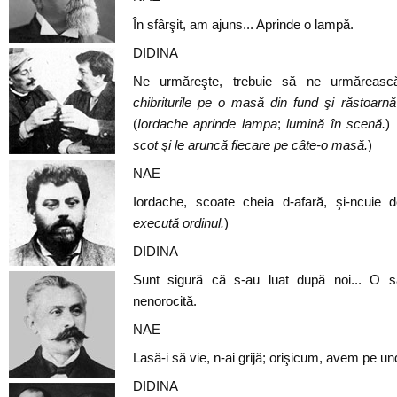
În sfârşit, am ajuns... Aprinde o lampă.
DIDINA
Ne urmăreşte, trebuie să ne urmăreasc
chibriturile pe o masă din fund şi răstoarnă 
(
Iordache aprinde lampa
;
lumină în scenă.
) 
scot şi le aruncă fiecare pe câte-o masă.
)
NAE
Iordache, scoate cheia d-afară, şi-ncuie d
execută ordinul.
)
DIDINA
Sunt sigură că s-au luat după noi... O s
nenorocită.
NAE
Lasă-i să vie, n-ai grijă; orişicum, avem pe u
DIDINA