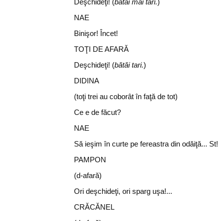
Deşchideţi! (
bătăi mai tari.
)
NAE
Binişor! Încet!
TOŢI DE AFARĂ
Deşchideţi! (
bătăi tari.
)
DIDINA
(toţi trei au coborât în faţă de tot)
Ce e de făcut?
NAE
Să ieşim în curte pe fereastra din odăiţă... St!
PAMPON
(d-afară)
Ori deşchideţi, ori sparg uşa!...
CRĂCĂNEL