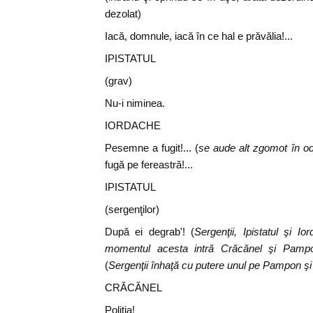
dezolat)
Iacă, domnule, iacă în ce hal e prăvălia!...
IPISTATUL
(grav)
Nu-i niminea.
IORDACHE
Pesemne a fugit!... (
se aude alt zgomot în od
fugă pe fereastră!...
IPISTATUL
(sergenţilor)
După ei degrab'! (
Sergenţii, Ipistatul şi 
momentul acesta intră Crăcănel şi Pamp
(
Sergenţii înhaţă cu putere unul pe Pampon şi 
CRĂCĂNEL
Poliţia!