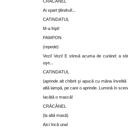
CRĂCĂNEL
Ai spart ţilindrul!...
CATINDATUL
M-a fript!
PAMPON
(repede)
Vezi! Vezi! E stinsă acuma de curând: a sti
uşe...
CATINDATUL
(aprinde alt chibrit şi apucă cu mâna învelită î
altă lampă, pe care o aprinde. Lumină în sce
Iacătă o mască!
CRĂCĂNEL
(la altă masă)
Aici încă una!