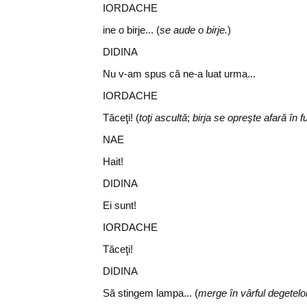
IORDACHE
ine o birje... (
se aude o birje.
)
DIDINA
Nu v-am spus că ne-a luat urma...
IORDACHE
Tăceţi! (
toţi ascultă
;
birja se opreşte afară în f
NAE
Hait!
DIDINA
Ei sunt!
IORDACHE
Tăceţi!
DIDINA
Să stingem lampa... (
merge în vârful degetelor