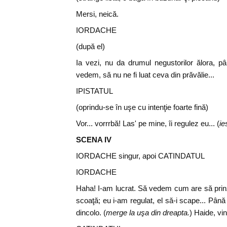
Mersi, neică.
IORDACHE
(după el)
Ia vezi, nu da drumul negustorilor ălora, 
vedem, să nu ne fi luat ceva din prăvălie...
IPISTATUL
(oprindu-se în uşe cu intenţie foarte fină)
Vor... vorrrbă! Las' pe mine, îi regulez eu... (
ie
SCENA IV
IORDACHE singur, apoi CATINDATUL
IORDACHE
Haha! I-am lucrat. Să vedem cum are să prinză
scoaţă; eu i-am regulat, el să-i scape... Pân
dincolo. (
merge la uşa din dreapta.
) Haide, vin