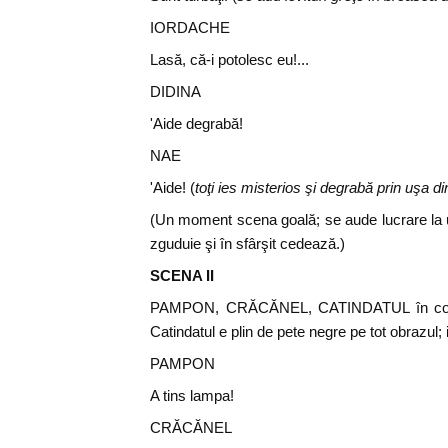
IORDACHE
Lasă, că-i potolesc eu!...
DIDINA
'Aide degrabă!
NAE
'Aide! (
toţi ies misterios şi degrabă prin uşa di
(Un moment scena goală; se aude lucrare la u
zguduie şi în sfârşit cedează.)
SCENA II
PAMPON, CRĂCĂNEL, CATINDATUL în costum
Catindatul e plin de pete negre pe tot obrazul; 
PAMPON
A tins lampa!
CRĂCĂNEL