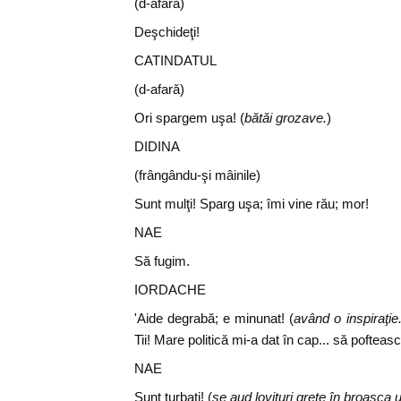
(d-afară)
Deşchideţi!
CATINDATUL
(d-afară)
Ori spargem uşa! (
bătăi grozave.
)
DIDINA
(frângându-şi mâinile)
Sunt mulţi! Sparg uşa; îmi vine rău; mor!
NAE
Să fugim.
IORDACHE
'Aide degrabă; e minunat! (
având o inspiraţie
Tii! Mare politică mi-a dat în cap... să pofteas
NAE
Sunt turbaţi! (
se aud lovituri greţe în broasca u