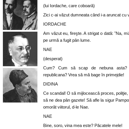
(lui Iordache, care coboară)
Zici c-ai văzut dumneata când i-a aruncat cu v
IORDACHE
Am văzut eu, fireşte. A strigat o dată: "Na, miz
pe urmă a fugit pân lume.
NAE
(desperat)
Cum? Cum să scap de nebuna asta?
republicana? Vrea să mă bage în primejdie!
DIDINA
Ce scandal! O să mijlocească proces, poliţie, p
să ne dea pân gazete! Să afle la sigur Pampo
omorât viitorul, d-le Nae.
NAE
Bine, soro, vina mea este? Păcatele mele!