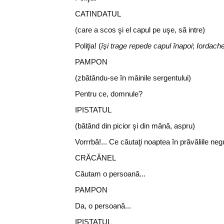
CATINDATUL
(care a scos şi el capul pe uşe, să intre)
Poliţia! (
îşi trage repede capul înapoi
;
Iordache
PAMPON
(zbătându-se în mâinile sergentului)
Pentru ce, domnule?
IPISTATUL
(bătând din picior şi din mână, aspru)
Vorrrbă!... Ce căutaţi noaptea în prăvăliile neg
CRĂCĂNEL
Căutam o persoană...
PAMPON
Da, o persoană...
IPISTATUL