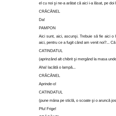
el cu noi şi ne-a arătat că aici i-a lăsat, pe do
CRĂCĂNEL
Da!
PAMPON
Aici sunt, aici, ascunşi. Trebuie să fie aici 
aici, pentru ce a fugit când am venit noi?... Că 
CATINDATUL
(aprinzând alt chibrit şi mergând la masa und
Aha! Iacătă o lampă...
CRĂCĂNEL
Aprinde-o!
CATINDATUL
(pune mâna pe sticlă, o scoate şi o aruncă jos
Pfu! Frige!