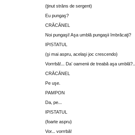
(ţinut strâns de sergent)
Eu pungaş?
CRĂCĂNEL
Noi pungaşi! Aşa umblă pungaşii îmbrăcaţi?
IPISTATUL
(şi mai aspru, acelaşi joc crescendo)
Vorrrbă!... Da' oamenii de treabă aşa umblă?...
CRĂCĂNEL
Pe uşe.
PAMPON
Da, pe...
IPISTATUL
(foarte aspru)
Vor... vorrrbă!