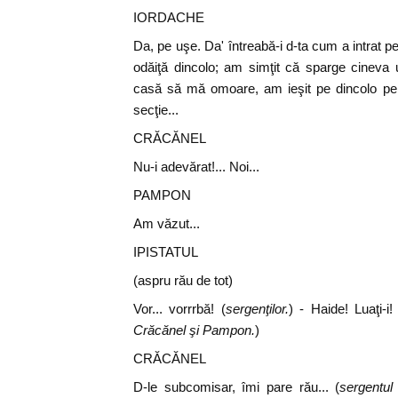
IORDACHE
Da, pe uşe. Da' întreabă-i d-ta cum a intrat p
odăiţă dincolo; am simţit că sparge cineva
casă să mă omoare, am ieşit pe dincolo pe 
secţie...
CRĂCĂNEL
Nu-i adevărat!... Noi...
PAMPON
Am văzut...
IPISTATUL
(aspru rău de tot)
Vor... vorrrbă! (
sergenţilor.
) - Haide! Luaţi-i!
Crăcănel şi Pampon.
)
CRĂCĂNEL
D-le subcomisar, îmi pare rău... (
sergentul