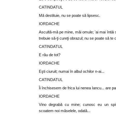
CATINDATUL
Mă destituie, nu se poate să lipsesc.
IORDACHE
Ascultă-mă pe mine, măi omule; 'ai mai întâi s
trebuie să-ţi cureţi obrazul; nu se poate să te d
CATINDATUL
E rău de tot?
IORDACHE
Eşti ciuruit; numai în albul ochilor n-ai...
CATINDATUL
Îi închisesem de frica lui nenea Iancu... are p
IORDACHE
Vino degrabă cu mine; cunosc eu un spi
scoatem noi măselele, odată...