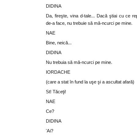
DIDINA
Da, fireşte, vina d-tale... Dacă ştiai cu ce re
de-a face, nu trebuie să mă-ncurci pe mine.
NAE
Bine, neică...
DIDINA
Nu trebuia să mă-ncurci pe mine.
IORDACHE
(care a stat în fund la uşe şi a ascultat afară)
St! Tăceţi!
NAE
Ce?
DIDINA
'Ai?