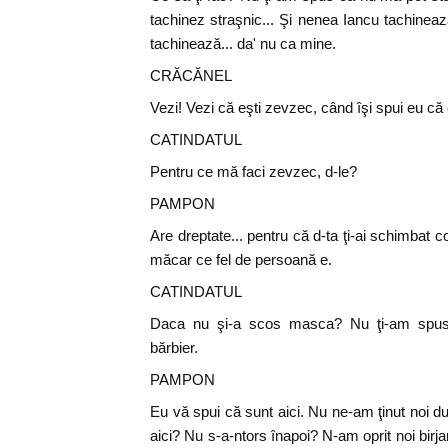
tachinez straşnic... Şi nenea Iancu tachineaz
tachinează... da' nu ca mine.
CRĂCĂNEL
Vezi! Vezi că eşti zevzec, când îşi spui eu că 
CATINDATUL
Pentru ce mă faci zevzec, d-le?
PAMPON
Are dreptate... pentru că d-ta ţi-ai schimbat 
măcar ce fel de persoană e.
CATINDATUL
Daca nu şi-a scos masca? Nu ţi-am spus
bărbier.
PAMPON
Eu vă spui că sunt aici. Nu ne-am ţinut noi după
aici? Nu s-a-ntors înapoi? N-am oprit noi birj