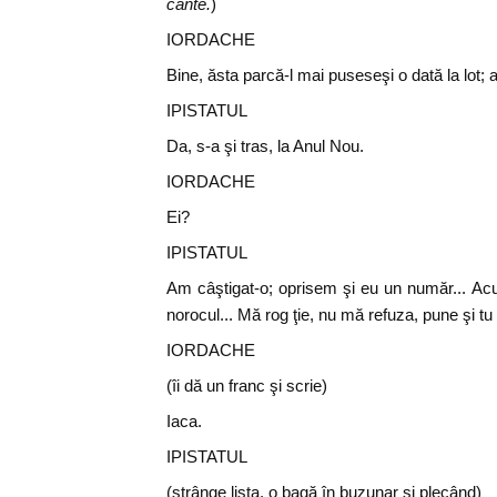
cânte.
)
IORDACHE
Bine, ăsta parcă-l mai puseseşi o dată la lot;
IPISTATUL
Da, s-a şi tras, la Anul Nou.
IORDACHE
Ei?
IPISTATUL
Am câştigat-o; oprisem şi eu un număr... Acu
norocul... Mă rog ţie, nu mă refuza, pune şi tu
IORDACHE
(îi dă un franc şi scrie)
Iaca.
IPISTATUL
(strânge lista, o bagă în buzunar şi plecând)