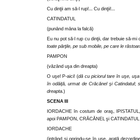
Cu dinţii am să-l rup!... Cu dinţii!...
CATINDATUL
(punând mâna la falcă)
Eu nu pot să-l rup cu dinţii, dar trebuie să-m
toate părţile, pe sub mobile, pe care le răsto
PAMPON
(văzând uşa din dreapta)
O uşe! P-aici! (
dă cu piciorul tare în uşe, uş
în odăiţă, urmat de Crăcănel şi Catindatul
;
s
dreapta.
)
SCENA III
IORDACHE în costum de oraş, IPISTATU
apoi PAMPON, CRĂCĂNEL şi CATINDATUL
IORDACHE
(intrând şi oprindu-se în uşe, arată dezordine