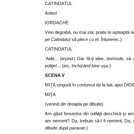
CATINDATUL
Aoleo!
IORDACHE
Vino degrabă, nu mai sta; poate te aşteaptă n
pe Catindatul să plece cu el. Întunerec.
)
CATINDATUL
'Aide... (
ieşind.
) Dar fă-ţi idee, domnule, să
poliţie!... (
ies, închizând bine uşa.
)
SCENA V
MIŢA singură în costumul de la bal, apoi DI
MIŢA
(venind din dreapta pe dibuite)
Am găsit fereastra din odăiţă deschisă şi am 
am nemerit? Da, trebuie să-l fi nemerit. Da, 
dibuite după paravan.
)