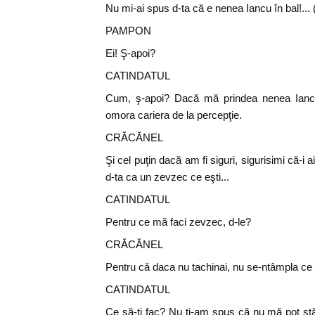
Nu mi-ai spus d-ta că e nenea Iancu în bal!... 
PAMPON
Ei! Ş-apoi?
CATINDATUL
Cum, ş-apoi? Dacă mă prindea nenea Iancu 
omora cariera de la percepţie.
CRĂCĂNEL
Şi cel puţin dacă am fi siguri, sigurisimi că-i aic
d-ta ca un zevzec ce eşti...
CATINDATUL
Pentru ce mă faci zevzec, d-le?
CRĂCĂNEL
Pentru că daca nu tachinai, nu se-ntâmpla ce 
CATINDATUL
Ce să-ţi fac? Nu ţi-am spus că nu mă pot s