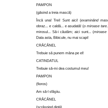
PAMPON
(găsind a treia mască)
Încă una! Trei! Sunt aici! (
examinând mas
obraz... e caldă... e asudată! (
o miroase tare.
mirosul... Să-i căutăm; aici sunt... (
miroase 
Data asta, Bibicule, nu mai scapi!
CRĂCĂNEL
Trebuie să punem mâna pe el!
CATINDATUL
Trebuie să-mi dea costumul meu!
PAMPON
(fioros)
Am să-l sfâşiiu.
CRĂCĂNEL
(scrâşnind dinţii)