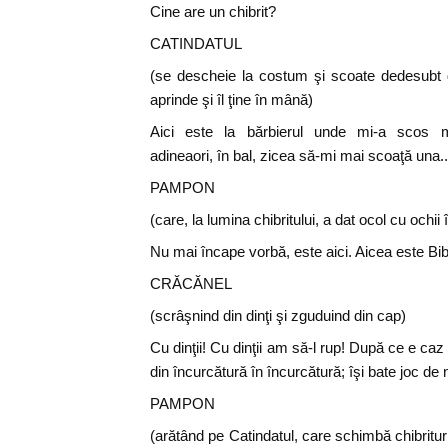
Cine are un chibrit?
CATINDATUL
(se descheie la costum şi scoate dedesubt din
aprinde şi îl ţine în mână)
Aici este la bărbierul unde mi-a scos m
adineaori, în bal, zicea să-mi mai scoaţă una..
PAMPON
(care, la lumina chibritului, a dat ocol cu ochii
Nu mai încape vorbă, este aici. Aicea este Bibi
CRĂCĂNEL
(scrâşnind din dinţi şi zguduind din cap)
Cu dinţii! Cu dinţii am să-l rup! După ce e ca
din încurcătură în încurcătură; îşi bate joc de no
PAMPON
(arătând pe Catindatul, care schimbă chibritur