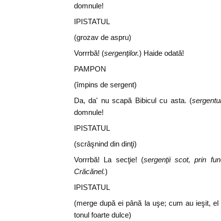
domnule!
IPISTATUL
(grozav de aspru)
Vorrrbă! (
sergenţilor.
) Haide odată!
PAMPON
(împins de sergent)
Da, da' nu scapă Bibicul cu asta. (
sergentul
domnule!
IPISTATUL
(scrâşnind din dinţi)
Vorrrbă! La secţie! (
sergenţii scot, prin f
Crăcănel.
)
IPISTATUL
(merge după ei până la uşe; cum au ieşit, el 
tonul foarte dulce)