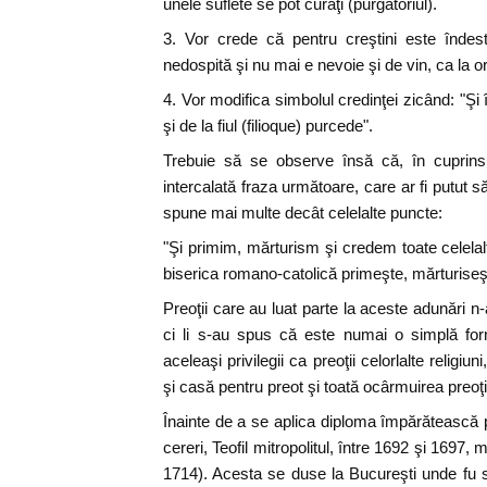
unele suflete se pot curăţi (purgatoriul).
3. Vor crede că pentru creştini este îndes
nedospită şi nu mai e nevoie şi de vin, ca la o
4. Vor modifica simbolul credinţei zicând: "Şi î
şi de la fiul (filioque) purcede".
Trebuie să se observe însă că, în cuprinsu
intercalată fraza următoare, care ar fi putut să
spune mai multe decât celelalte puncte:
"Şi primim, mărturism şi credem toate celela
biserica romano-catolică primeşte, mărturiseş
Preoţii care au luat parte la aceste adunări 
ci li s-au spus că este numai o simplă fo
aceleaşi privilegii ca preoţii celorlalte religiu
şi casă pentru preot şi toată ocârmuirea preoţi
Înainte de a se aplica diploma împărătească
cereri, Teofil mitropolitul, între 1692 şi 1697, 
1714). Acesta se duse la Bucureşti unde fu sf