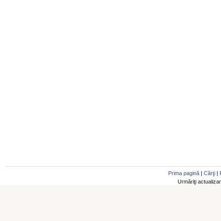
Prima pagină
|
Cărţi
|
Urmăriţi actualiza