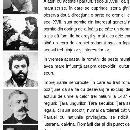
Alături cu aceste tipărituri, secolul XVIII, c
manuscrise, în care se cuprinde istoria ţării
observa două direcţiuni: o parte de cronici,
sec. XVII, sunt pornite din interesul general al
pornite din dorinţa de a înălţa pe câte un domni
a zis că familiile boiereşti şi mai ales cele 
aibă un corp de cronici redactat aşa ca faptel
sensul trebuinţelor şi intereselor lor.
În vremea aceasta, la românii de peste munţ
avea mare influenţă asupra dezvoltării cultu
scurt.
Împrejurările nenorocite, în care au trăit rom
poziţiune ca să fie cu desăvârşire excluşi de
actului de unire a celor trei naţiuni la 1437 
regiuni: Ţara ungurilor, Ţara secuilor, Ţara s
legală, ci sunt socotiţi numai ca toleraţi cât v
Paralel cu naţiunile privilegiate, se ridică b
luterană, calvină. Românii dar şi din punct de