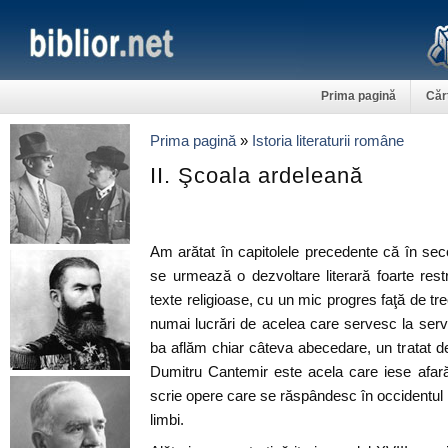
Prima pagină
Căr
Prima pagină
»
Istoria literaturii române
II. Şcoala ardeleană
Am arătat în capitolele precedente că în seco
se urmează o dezvoltare literară foarte rest
texte religioase, cu un mic progres faţă de t
numai lucrări de acelea care servesc la serviciu
ba aflăm chiar câteva abecedare, un tratat de 
Dumitru Cantemir este acela care iese afară d
scrie opere care se răspândesc în occidentul 
limbi.