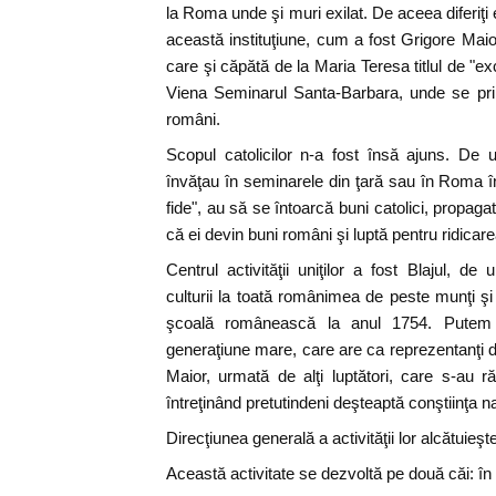
la Roma unde şi muri exilat. De aceea diferiţi
această instituţiune, cum a fost Grigore Maio
care şi căpătă de la Maria Teresa titlul de "exc
Viena Seminarul Santa-Barbara, unde se prim
români.
Scopul catolicilor n-a fost însă ajuns. De u
învăţau în seminarele din ţară sau în Roma în
fide", au să se întoarcă buni catolici, propagat
că ei devin buni români şi luptă pentru ridicarea
Centrul activităţii uniţilor a fost Blajul, de
culturii la toată românimea de peste munţi 
şcoală românească la anul 1754. Putem 
generaţiune mare, care are ca reprezentanţi d
Maior, urmată de alţi luptători, care s-au ră
întreţinând pretutindeni deşteaptă conştiinţa na
Direcţiunea generală a activităţii lor alcătuieşt
Această activitate se dezvoltă pe două căi: în 