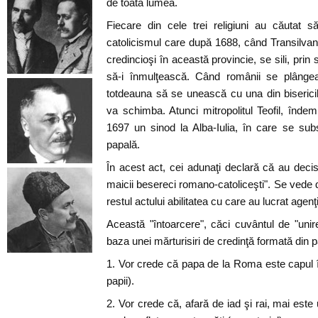
de toată lumea.
Fiecare din cele trei religiuni au căutat 
catolicismul care după 1688, când Transilvani
credincioşi în această provincie, se sili, prin 
să-i înmulţească. Când românii se plângea
totdeauna să se unească cu una din biserici
va schimba. Atunci mitropolitul Teofil, îndem
1697 un sinod la Alba-Iulia, în care se sub
papală.
În acest act, cei adunaţi declară că au decis
maicii besereci romano-catoliceşti". Se vede d
restul actului abilitatea cu care au lucrat agenţii
Această "întoarcere", căci cuvântul de "unir
baza unei mărturisiri de credinţă formată din p
1. Vor crede că papa de la Roma este capul înt
papii).
2. Vor crede că, afară de iad şi rai, mai este