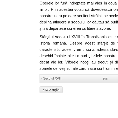
Operele lor fură îndreptate mai ales în două dir
limbii. Prin acestea voiau să dovedească orig
noastre lucru pe care scriitorii străini, pe acel
deplină atingere a scopului lor căutau să puri
şi să depărteze scrierea cu litere slavone.
Sfârşitul secolului XVIII în Transilvania est
istoria română. Despre acest sfârşit de
caracteristic acelei vremi, scria, adresându-se 
deschid înainte alte timpuri şi zilele noastre
decât ale lor. Viforele nopţii au trecut şi
soarele cel veşnic, ale cărui raze sunt luminil
‹ Secolul XVIII
sus
45322 afişări