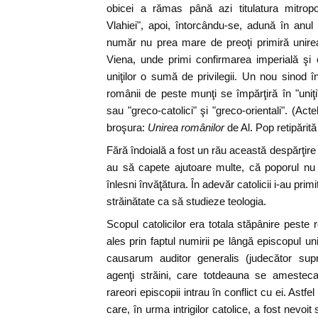
obicei a rămas până azi titulatura mitropo
Vlahiei", apoi, întorcându-se, adună în anu
număr nu prea mare de preoţi primiră unirea
Viena, unde primi confirmarea imperială şi
uniţilor o sumă de privilegii. Un nou sinod î
românii de peste munţi se împărţiră în "uniţi"
sau "greco-catolici" şi "greco-orientali". (Ac
broşura:
Unirea românilor
de Al. Pop retipărită
Fără îndoială a fost un rău această despărţire 
au să capete ajutoare multe, că poporul nu 
înlesni învăţătura. În adevăr catolicii i-au primit 
străinătate ca să studieze teologia.
Scopul catolicilor era totala stăpânire pest
ales prin faptul numirii pe lângă episcopul unit
causarum auditor generalis (judecător supr
agenţi străini, care totdeauna se amesteca
rareori episcopii intrau în conflict cu ei. Astfe
care, în urma intrigilor catolice, a fost nevoi