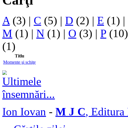
Cărţi
A
(3)
|
C
(5)
|
D
(2)
|
E
(1)
|
M
(1)
|
N
(1)
|
O
(3)
|
P
(10
(1)
Titlu
Momente şi schiţe
Ion Iovan
-
M J C
, Editura