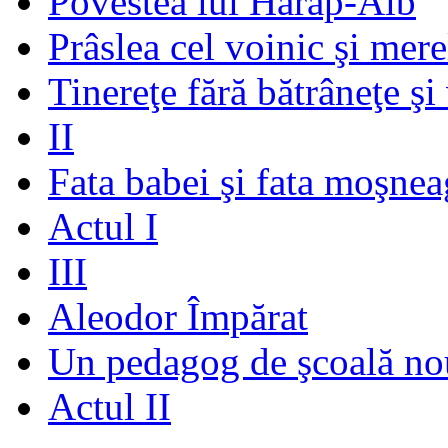
Povestea lui Harap-Alb
Prâslea cel voinic şi mere
Tinereţe fără bătrâneţe şi
II
Fata babei şi fata moşnea
Actul I
III
Aleodor Împărat
Un pedagog de şcoală no
Actul II