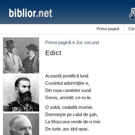
Prima pagină
Căr
Prima pagină
»
Joc secund
Edict
Această pontifică lună
Cuvântul adormiţilor e,
Din roua caratelor sună
Geros, amintit: ce-ru-le.
O sobă, cealaltă mumie.
Domneşte pe calul de şah,
La Moscova verde de-o mie
De turle, ars idol opac.